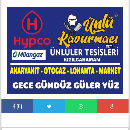
(
0
)
: