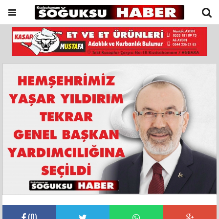
(
0
)