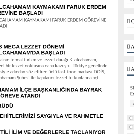
ILCAHAMAM KAYMAKAMI FARUK ERDEM
EVİNE BAŞLADI
LCAHAMAM KAYMAKAMI FARUK ERDEM GÖREVİNE
Ç
ADI
S MEGA LEZZET DÖNEMİ
A
ILCAHAMAM'DA BAŞLADI
​Ankara'nın termal turizm ve lezzet durağı Kızılcahamam,
ni bir lezzet noktasına daha kavuştu. Türkiye genelinde
A
esiyle adından söz ettiren ünlü fast-food markası DOİS,
cahamam Şubesi ile kapılarını lezzet tutkunlarına açtı.
S
AHAMAM İLÇE BAŞKANLIĞINDA BAYRAK
E
GÖREVE ATANDI
RÜDÜ
EHİTLERİMİZİ SAYGIYLA VE RAHMETLE
ATİLİ İLİM VE DEĞERLERLE TAÇLANIYOR