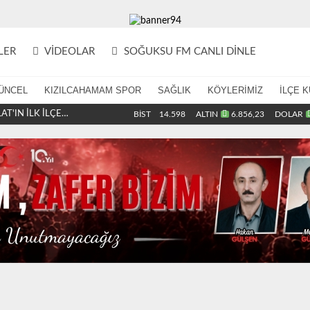
LER
VIDEOLAR
SOĞUKSU FM CANLI DİNLE
ÜNCEL
KIZILCAHAMAM SPOR
SAĞLIK
KÖYLERİMİZ
İLÇE K
T'IN İLK İLÇE
BİST
14.598
ALTIN
6.856,23
DOLAR