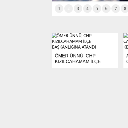
1
2
3
4
5
6
7
8
ÖMER ÜNNÜ, CHP
KIZILCAHAMAM İLÇE
BAŞKANLIĞINA...