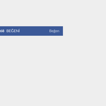
68
BEĞENİ
Beğen