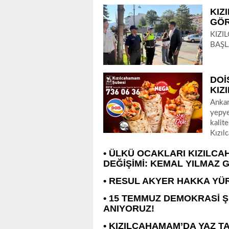
KIZ
GÖR
KIZI
BAŞL
DOİ
KIZ
​​​​​​
yepye
kalit
Kızıl
• ÜLKÜ OCAKLARI KIZILC
DEĞİŞİMİ: KEMAL YILMAZ 
• RESUL AKYER HAKKA YÜ
• 15 TEMMUZ DEMOKRASİ Ş
ANIYORUZ!
• KIZILCAHAMAM’DA YAZ T