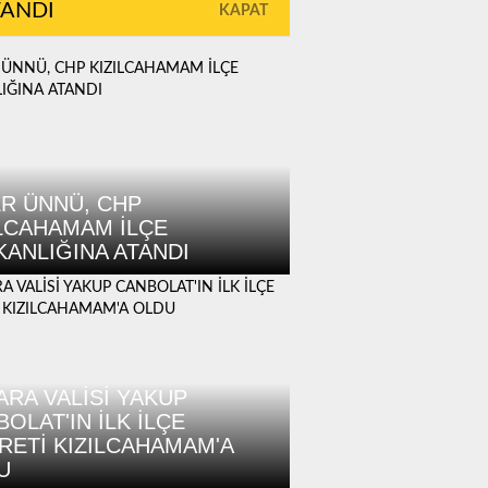
TANDI
KAPAT
R ÜNNÜ, CHP
ILCAHAMAM İLÇE
KANLIĞINA ATANDI
ARA VALİSİ YAKUP
OLAT'IN İLK İLÇE
ARETİ KIZILCAHAMAM'A
U