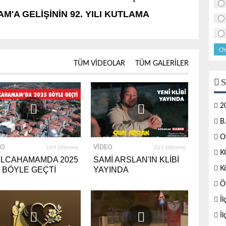
M'A GELİŞİNİN 92. YILI KUTLAMA
O
TÜM VIDEOLAR
TÜM GALERILER
S
2
B
O
EO
189 İzlenme
VIDEO
321 İzlenme
K
ZILCAHAMAMDA 2025
SAMİ ARSLAN'IN KLİBİ
K
I BÖYLE GEÇTİ
YAYINDA
Ö
İl
İl