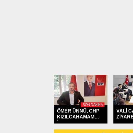
SON DAKIKA
ÖMER ÜNNÜ, CHP
VALİ 
KIZILCAHAMAM
ZİYARE
İLÇE...
KIZILC