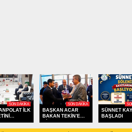
SON DAKIKA
SON DAKIKA
SO
CANPOLAT İLK
BAŞKAN ACAR
SÜNNET KAY
TİNİ
BAKAN TEKİN’E
BAŞLADI
AHAMAM'A...
ÇİLEK...