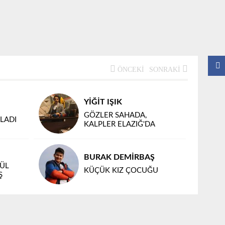
ÖNCEKI
SONRAKI
YİĞİT IŞIK
GÖZLER SAHADA,
LADI
KALPLER ELAZIĞ'DA
BURAK DEMİRBAŞ
NÜL
KÜÇÜK KIZ ÇOCUĞU
Ş