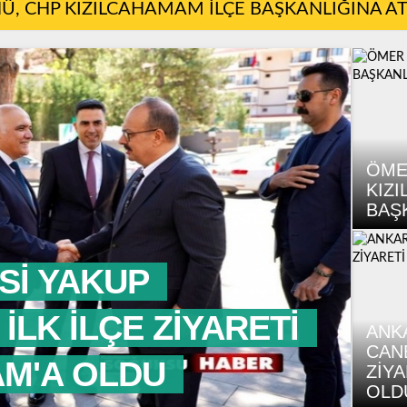
, CHP KIZILCAHAMAM İLÇE BAŞKANLIĞINA A
ÖME
KIZ
BAŞ
Sİ YAKUP
İLK İLÇE ZİYARETİ
ANK
CANB
AM'A OLDU
ZİY
OLD