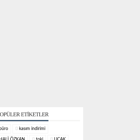
OPÜLER ETIKETLER
büro
kasım indirimi
HALİ ÖZKAN
toki
UÇAK