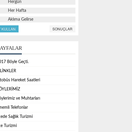
Hergün
Her Hafta
Aklıma Gelirse
Y KULLAN
SONUÇLAR
AYFALAR
017 Böyle Geçti.
.LİNKLER
tobüs Hareket Saatleri
ÖYLERİMİZ
öylerimiz ve Muhtarları
nemli Telefonlar
çede Sağlık Turizmi
çe Turizmi