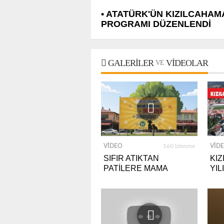
• ATATÜRK'ÜN KIZILCAHAMA
PROGRAMI DÜZENLENDİ
GALERILER
VIDEOLAR
VE
VIDEO
160 İzlenme
VID
SIFIR ATIKTAN
KI
PATİLERE MAMA
YIL