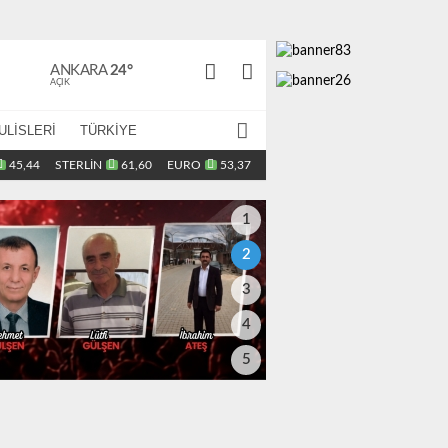
ANKARA
24°
AÇIK
ULİSLERİ
TÜRKİYE
45,44
STERLİN
61,60
EURO
53,37
1
2
3
4
5