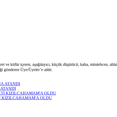
aret ve küfür içeren, aşağılayıcı, küçük düşürücü, kaba, müstehcen, ahlaka
iği gönderen Üye/Üyeler’e aittir.
 ATANDI
Tİ KIZILCAHAMAM'A OLDU