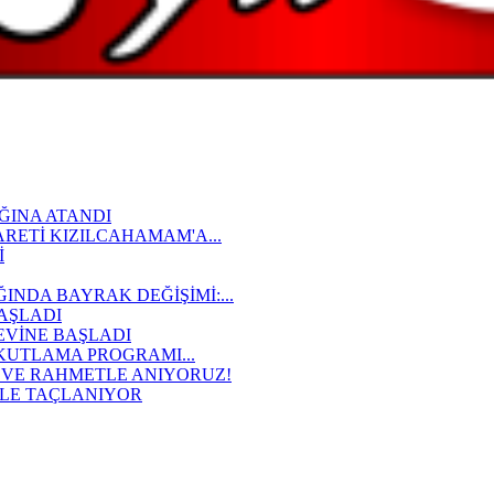
ĞINA ATANDI
ARETİ KIZILCAHAMAM'A...
İ
NDA BAYRAK DEĞİŞİMİ:...
AŞLADI
VİNE BAŞLADI
 KUTLAMA PROGRAMI...
A VE RAHMETLE ANIYORUZ!
RLE TAÇLANIYOR