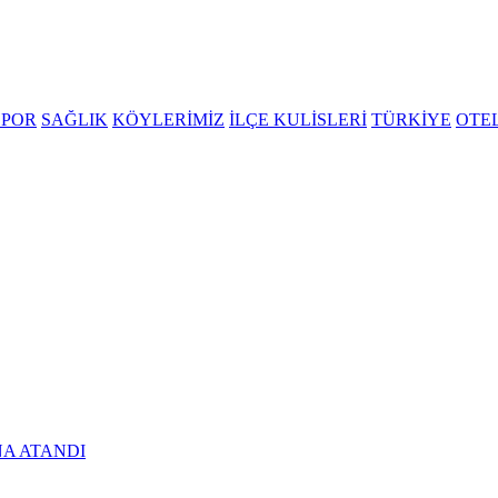
SPOR
SAĞLIK
KÖYLERİMİZ
İLÇE KULİSLERİ
TÜRKİYE
OTE