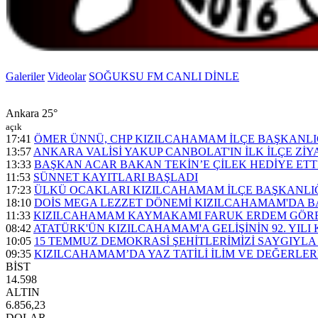
Galeriler
Videolar
SOĞUKSU FM CANLI DİNLE
Ankara
25°
açık
17:41
ÖMER ÜNNÜ, CHP KIZILCAHAMAM İLÇE BAŞKANLI
13:57
ANKARA VALİSİ YAKUP CANBOLAT'IN İLK İLÇE ZİY
13:33
BAŞKAN ACAR BAKAN TEKİN’E ÇİLEK HEDİYE ETT
11:53
SÜNNET KAYITLARI BAŞLADI
17:23
ÜLKÜ OCAKLARI KIZILCAHAMAM İLÇE BAŞKANLIĞI
18:10
DOİS MEGA LEZZET DÖNEMİ KIZILCAHAMAM'DA B
11:33
KIZILCAHAMAM KAYMAKAMI FARUK ERDEM GÖRE
08:42
ATATÜRK'ÜN KIZILCAHAMAM'A GELİŞİNİN 92. YILI
10:05
15 TEMMUZ DEMOKRASİ ŞEHİTLERİMİZİ SAYGIYL
09:35
KIZILCAHAMAM’DA YAZ TATİLİ İLİM VE DEĞERLE
BİST
14.598
ALTIN
6.856,23
DOLAR