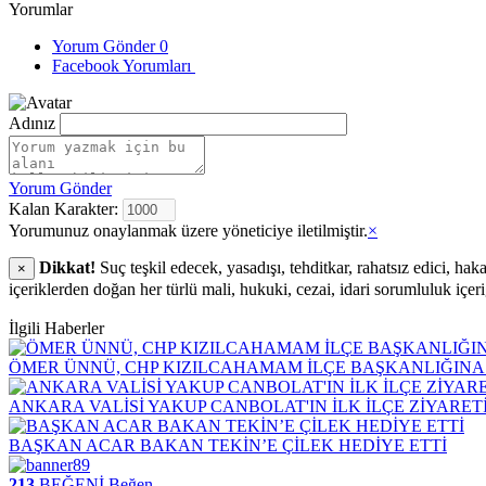
Yorumlar
Yorum Gönder
0
Facebook Yorumları
Adınız
Yorum Gönder
Kalan Karakter:
Yorumunuz onaylanmak üzere yöneticiye iletilmiştir.
×
Dikkat!
Suç teşkil edecek, yasadışı, tehditkar, rahatsız edici, hak
×
içeriklerden doğan her türlü mali, hukuki, cezai, idari sorumluluk içer
İlgili Haberler
ÖMER ÜNNÜ, CHP KIZILCAHAMAM İLÇE BAŞKANLIĞINA
ANKARA VALİSİ YAKUP CANBOLAT'IN İLK İLÇE ZİYARE
BAŞKAN ACAR BAKAN TEKİN’E ÇİLEK HEDİYE ETTİ
213
BEĞENİ
Beğen