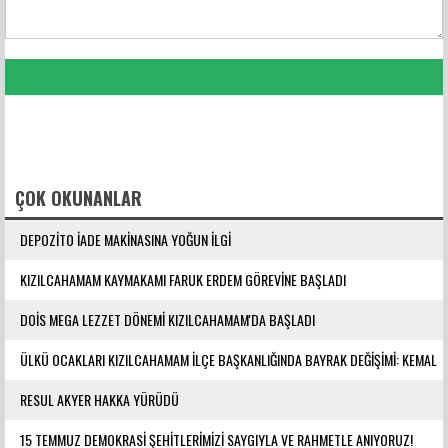
FACEBOOK YORUMLARI
ÇOK OKUNANLAR
DEPOZİTO İADE MAKİNASINA YOĞUN İLGİ
KIZILCAHAMAM KAYMAKAMI FARUK ERDEM GÖREVİNE BAŞLADI
DOİS MEGA LEZZET DÖNEMİ KIZILCAHAMAM'DA BAŞLADI
ÜLKÜ OCAKLARI KIZILCAHAMAM İLÇE BAŞKANLIĞINDA BAYRAK DEĞİŞİMİ: KEMAL
YILMAZ GÖREVE ATANDI
RESUL AKYER HAKKA YÜRÜDÜ
15 TEMMUZ DEMOKRASİ ŞEHİTLERİMİZİ SAYGIYLA VE RAHMETLE ANIYORUZ!