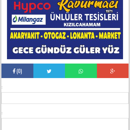
(
0
)
:
: