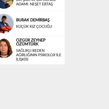
RUHUN ŞİFASI-1 (UYANIŞ)
ŞERİFE KÜCET
Tebeşir Tozlu Bir Mazi
Yolculuğu Eşliğinde
Kızılcahamam’ın Mektep
Yolları