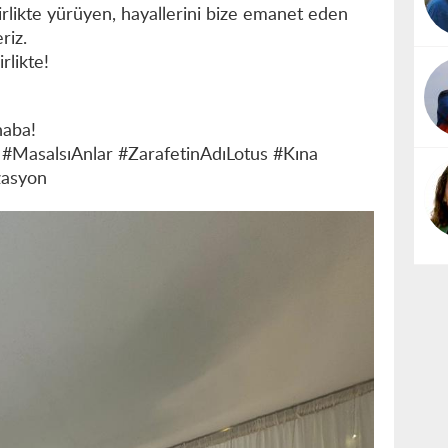
rlikte yürüyen, hayallerini bize emanet eden
riz.
irlikte!
haba!
#MasalsıAnlar #ZarafetinAdıLotus #Kına
asyon