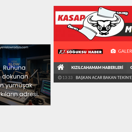
GALER
KIZILCAHAMAM HABERLERİ
11:53
SÜNNET KAYITLARI BAŞLADI