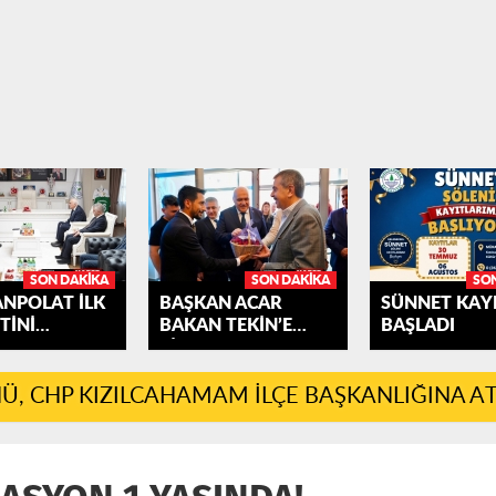
SON DAKIKA
SON DAKIKA
SO
ANPOLAT İLK
BAŞKAN ACAR
SÜNNET KAYI
TİNİ
BAKAN TEKİN’E
BAŞLADI
AHAMAM'A...
ÇİLEK...
, CHP KIZILCAHAMAM İLÇE BAŞKANLIĞINA A