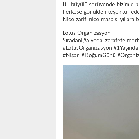
Bu büyülü serüvende bizimle bi
herkese gönülden teşekkür ede
Nice zarif, nice masalsı yıllara b
Lotus Organizasyon
Sıradanlığa veda, zarafete mer
#LotusOrganizasyon #1Yaşında 
#Nişan #DoğumGünü #Organiz