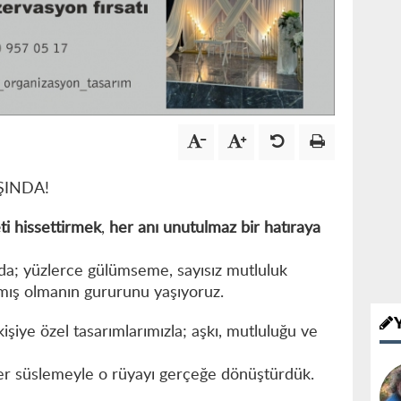
ŞINDA!
ti hissettirmek
,
her anı unutulmaz bir hatıraya
da; yüzlerce gülümseme, sayısız mutluluk
akmış olmanın gururunu yaşıyoruz.
şiye özel tasarımlarımızla; aşkı, mutluluğu ve
her süslemeyle o rüyayı gerçeğe dönüştürdük.