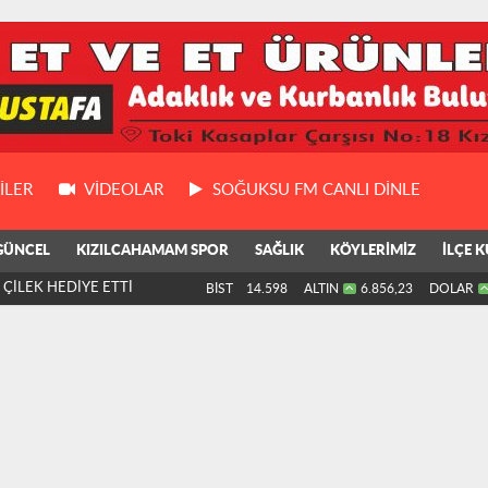
ILER
VIDEOLAR
SOĞUKSU FM CANLI DİNLE
GÜNCEL
KIZILCAHAMAM SPOR
SAĞLIK
KÖYLERİMİZ
İLÇE K
BİST
14.598
ALTIN
6.856,23
DOLAR