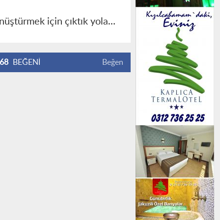
önüştürmek için çıktık yola…
68
BEĞENİ
Beğen