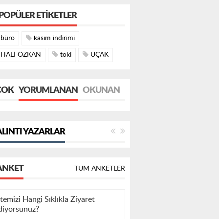
HALİ ÖZKAN
toki
UÇAK
ÇOK
YORUMLANAN
OKUNAN
LINTI YAZARLAR
ANKET
TÜM ANKETLER
itemizi Hangi Sıklıkla Ziyaret
diyorsunuz?
ANKETE GIT
İlk Defa Ziyaret Ediyorum
Sıklıkla