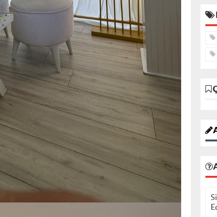
A
S
E