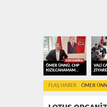
SON DAKIKA
ÖMER ÜNNÜ, CHP
VALİ C
KIZILCAHAMAM
ZİYARE
İLÇE...
KIZILC
FLAŞ HABER
ÖMER ÜNNÜ