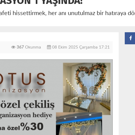
ASYON 1 YAŞINDA!
rafeti hissettirmek, her anı unutulmaz bir hatıraya d
367
Okunma
08 Ekim 2025 Çarşamba 17:21