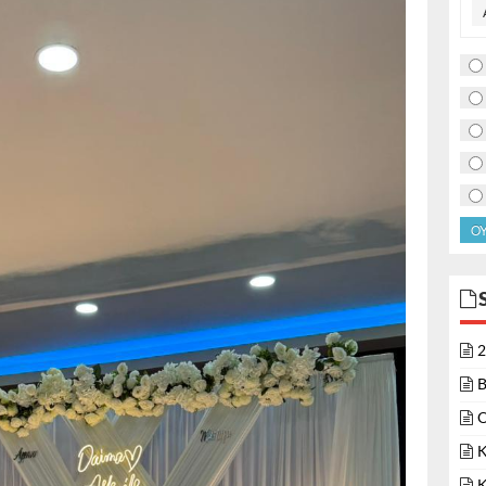
O
2
B
O
K
K
Ö
İ
İ