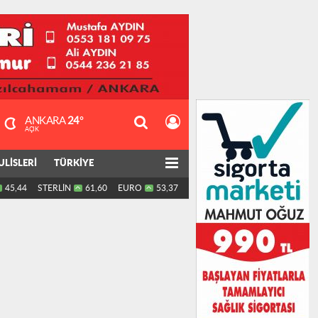
ANKARA
24°
AÇIK
ULİSLERİ
TÜRKİYE
45,44
STERLİN
61,60
EURO
53,37