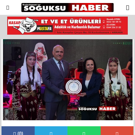
(
0
)