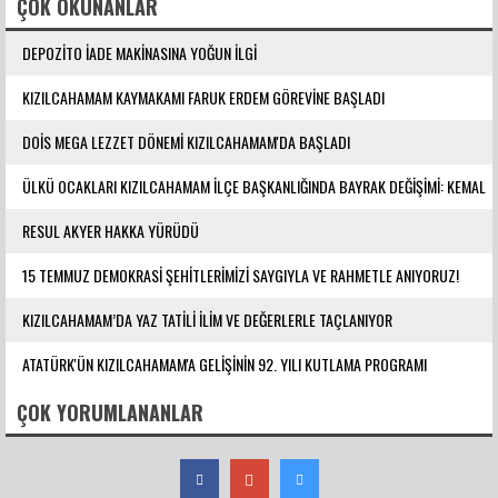
ÇOK OKUNANLAR
DEPOZİTO İADE MAKİNASINA YOĞUN İLGİ
KIZILCAHAMAM KAYMAKAMI FARUK ERDEM GÖREVİNE BAŞLADI
DOİS MEGA LEZZET DÖNEMİ KIZILCAHAMAM'DA BAŞLADI
ÜLKÜ OCAKLARI KIZILCAHAMAM İLÇE BAŞKANLIĞINDA BAYRAK DEĞİŞİMİ: KEMAL
YILMAZ GÖREVE ATANDI
RESUL AKYER HAKKA YÜRÜDÜ
15 TEMMUZ DEMOKRASİ ŞEHİTLERİMİZİ SAYGIYLA VE RAHMETLE ANIYORUZ!
KIZILCAHAMAM’DA YAZ TATİLİ İLİM VE DEĞERLERLE TAÇLANIYOR
ATATÜRK'ÜN KIZILCAHAMAM'A GELİŞİNİN 92. YILI KUTLAMA PROGRAMI
DÜZENLENDİ
ÇOK YORUMLANANLAR