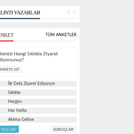
LINTI YAZARLAR
NKET
TÜM ANKETLER
itemizi Hangi Sıklıkla Ziyaret
diyorsunuz?
ANKETE GIT
İlk Defa Ziyaret Ediyorum
Sıklıkla
Hergün
Her Hafta
Aklıma Gelirse
Y KULLAN
SONUÇLAR