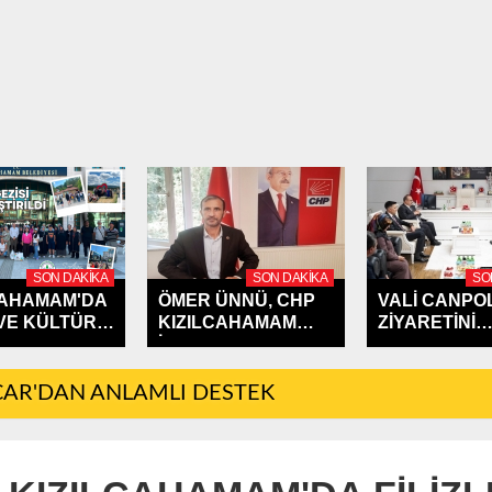
SON DAKIKA
SON DAKIKA
SO
CAHAMAM'DA
ÖMER ÜNNÜ, CHP
VALİ CANPOL
VE KÜLTÜR
KIZILCAHAMAM
ZİYARETİNİ
İLÇE...
KIZILCAHAMA
AR'DAN ANLAMLI DESTEK