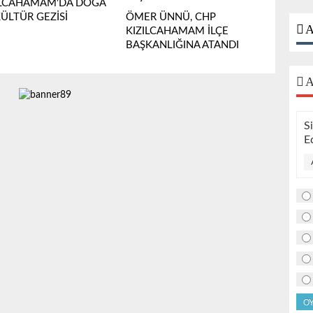
ILCAHAMAM'DA DOĞA
KÜLTÜR GEZİSİ
ÖMER ÜNNÜ, CHP
A
KIZILCAHAMAM İLÇE
BAŞKANLIĞINA ATANDI
A
S
E
O