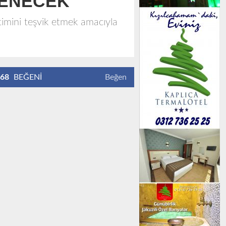
LENECEK
timini teşvik etmek amacıyla
68
BEĞENİ
Beğen