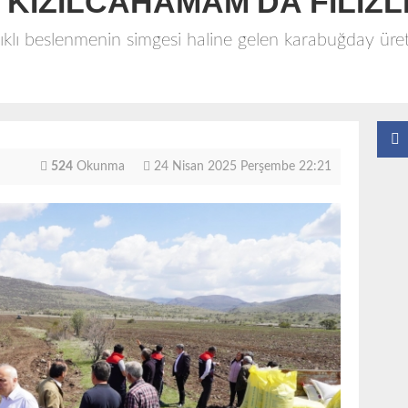
KIZILCAHAMAM'DA FİLİZ
lıklı beslenmenin simgesi haline gelen karabuğday üre
.
524
Okunma
24 Nisan 2025 Perşembe 22:21