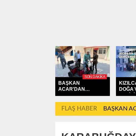
SON DAKIKA
BAŞKAN
KIZIL
ACAR'DAN
DOĞA 
ANLAMLI DESTEK
GEZİSİ
FLAŞ HABER
BAŞKAN AC