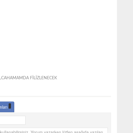
ILCAHAMAMDA FİLİZLENECEK
mları