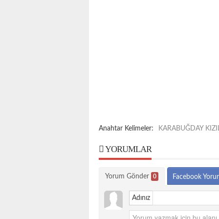
Anahtar Kelimeler:
KARABUĞDAY KIZ
YORUMLAR
Yorum Gönder
0
Facebook Yoru
Adınız