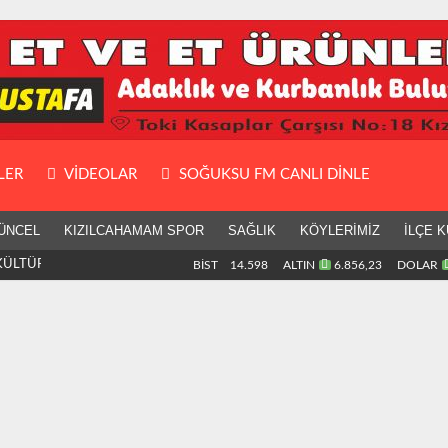
LER
VIDEOLAR
SOĞUKSU FM CANLI DİNLE
ÜNCEL
KIZILCAHAMAM SPOR
SAĞLIK
KÖYLERİMİZ
İLÇE K
ÜLTÜR GEZİSİ
BİST
14.598
ALTIN
6.856,23
DOLAR