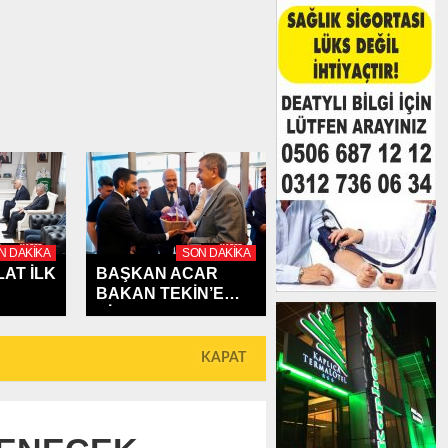
N DAKIKA
SON DAKIKA
AT İLK
BAŞKAN ACAR
BAKAN TEKİN’E
M'A...
ÇİLEK...
KAPAT