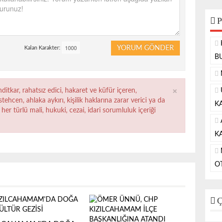
P
YORUM GÖNDER
Kalan Karakter:
B
×
ditkar, rahatsız edici, hakaret ve küfür içeren,
ehcen, ahlaka aykırı, kişilik haklarına zarar verici ya da
K
her türlü mali, hukuki, cezai, idari sorumluluk içeriği
KA
O
Ç