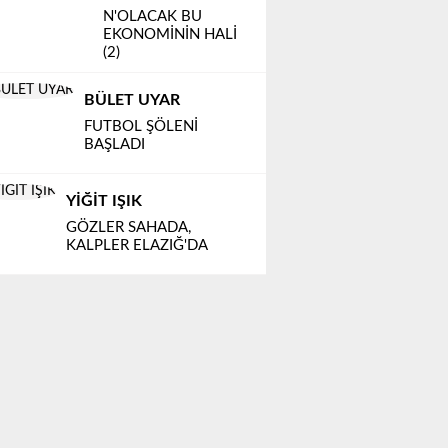
N'OLACAK BU
EKONOMİNİN HALİ
(2)
BÜLET UYAR
FUTBOL ŞÖLENİ
BAŞLADI
YİĞİT IŞIK
GÖZLER SAHADA,
KALPLER ELAZIĞ'DA