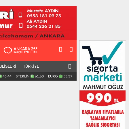
ANKARA
25°
PARÇALI AZ BULUTLU
ULİSLERİ
TÜRKİYE
45,44
STERLİN
61,60
EURO
53,37