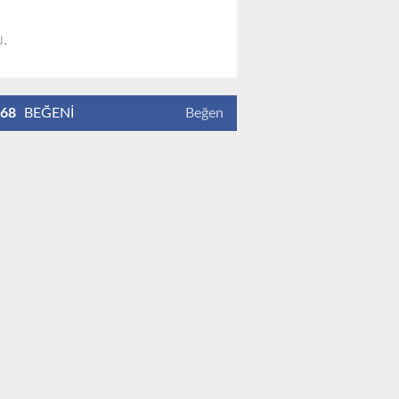
u.
68
BEĞENİ
Beğen