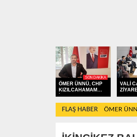
SON DAKIKA
ÖMER ÜNNÜ, CHP
VALİ 
KIZILCAHAMAM
ZİYARE
İLÇE...
KIZILC
FLAŞ HABER
ÖMER ÜNNÜ