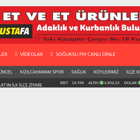
LER
VIDEOLAR
SOĞUKSU FM CANLI DİNLE
ÜNCEL
KIZILCAHAMAM SPOR
SAĞLIK
KÖYLERİMİZ
İLÇE K
T'IN İLK İLÇE
BİST
14.598
ALTIN
6.856,23
DOLAR