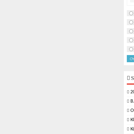
O
S
2
B
O
K
K