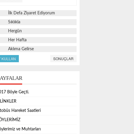
İlk Defa Ziyaret Ediyorum
Sıklıkla
Hergün
Her Hafta
Aklıma Gelirse
Y KULLAN
SONUÇLAR
AYFALAR
017 Böyle Geçti.
.LİNKLER
tobüs Hareket Saatleri
ÖYLERİMİZ
öylerimiz ve Muhtarları