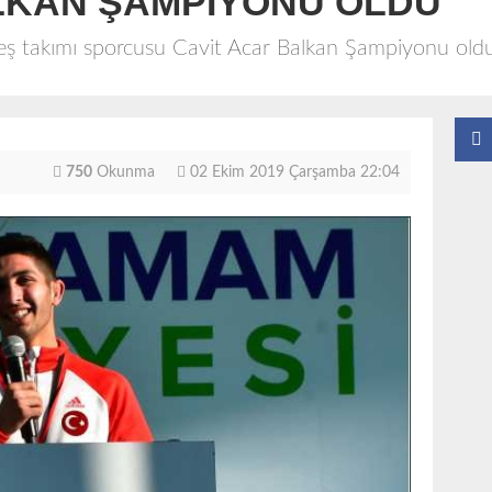
ALKAN ŞAMPİYONU OLDU
eş takımı sporcusu Cavit Acar Balkan Şampiyonu old
750
Okunma
02 Ekim 2019 Çarşamba 22:04