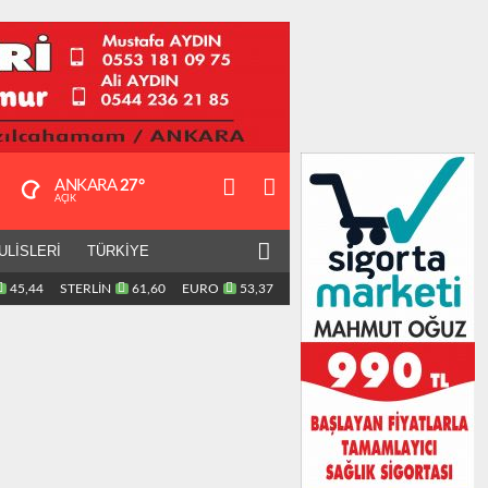
ANKARA
27°
AÇIK
ULİSLERİ
TÜRKİYE
45,44
STERLİN
61,60
EURO
53,37