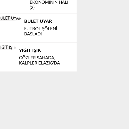
EKONOMİNİN HALİ
(2)
BÜLET UYAR
FUTBOL ŞÖLENİ
BAŞLADI
YİĞİT IŞIK
GÖZLER SAHADA,
KALPLER ELAZIĞ'DA