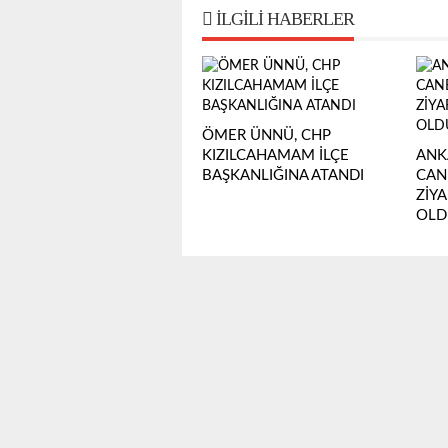
İLGILI HABERLER
ÖMER ÜNNÜ, CHP
KIZILCAHAMAM İLÇE
ANK
BAŞKANLIĞINA ATANDI
CANB
ZİY
OLD