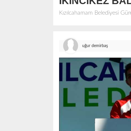
İKİNCİKEZ B
Kızılcahamam Belediyesi Gür
uğur demirbaş