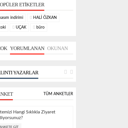
OPÜLER ETIKETLER
asım indirimi
HALİ ÖZKAN
oki
UÇAK
büro
OK
YORUMLANAN
OKUNAN
LINTI YAZARLAR
NKET
TÜM ANKETLER
itemizi Hangi Sıklıkla Ziyaret
diyorsunuz?
ANKETE GIT