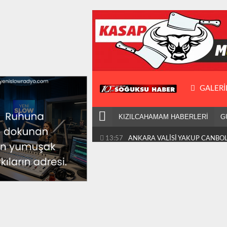
GALERI
KIZILCAHAMAM HABERLERİ
G
13:57
ANKARA VALİSİ YAKUP CANBOLA
ZİYARETİ KIZILCAHAMAM'A...