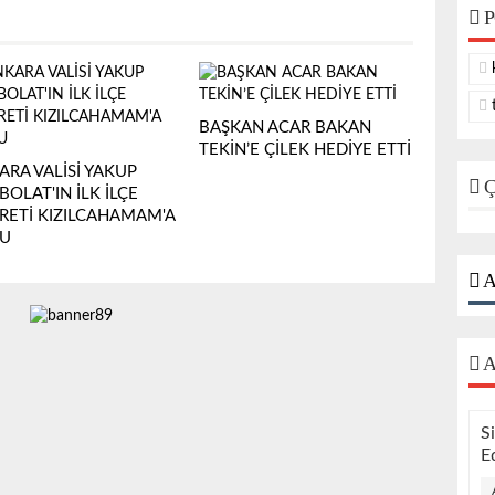
P
k
t
BAŞKAN ACAR BAKAN
TEKİN’E ÇİLEK HEDİYE ETTİ
ARA VALİSİ YAKUP
Ç
OLAT'IN İLK İLÇE
ARETİ KIZILCAHAMAM'A
U
A
A
S
E