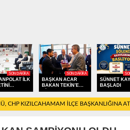
SON DAKIKA
SON DAKIKA
SO
CANPOLAT İLK
BAŞKAN ACAR
SÜNNET KAY
TİNİ
BAKAN TEKİN’E
BAŞLADI
AHAMAM'A...
ÇİLEK...
, CHP KIZILCAHAMAM İLÇE BAŞKANLIĞINA A