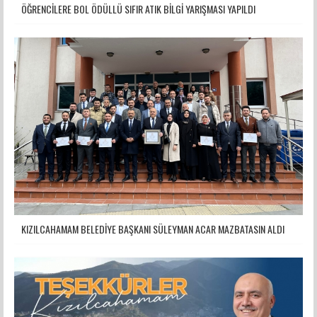
ÖĞRENCİLERE BOL ÖDÜLLÜ SIFIR ATIK BİLGİ YARIŞMASI YAPILDI
KIZILCAHAMAM BELEDİYE BAŞKANI SÜLEYMAN ACAR MAZBATASIN ALDI