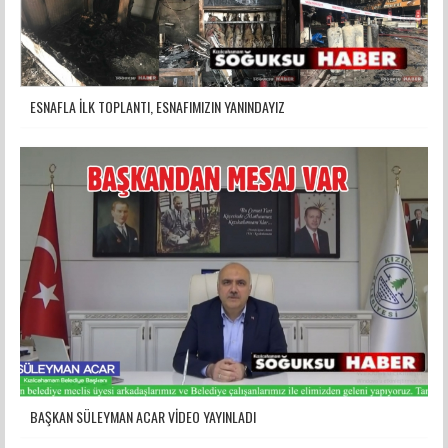
ESNAFLA İLK TOPLANTI, ESNAFIMIZIN YANINDAYIZ
BAŞKAN SÜLEYMAN ACAR VİDEO YAYINLADI