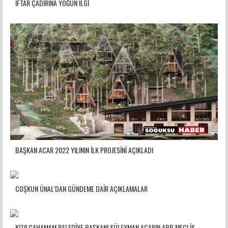
İFTAR ÇADIRINA YOĞUN İLGİ
BAŞKAN ACAR 2022 YILININ İLK PROJESİNİ AÇIKLADI
COŞKUN ÜNAL'DAN GÜNDEME DAİR AÇIKLAMALAR
KIZILCAHAMAM BELEDİYE BAŞKANI SÜLEYMAN ACARIN ABB MECLİS