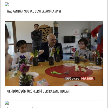
BAŞKAN'DAN SOSYAL DESTEK AÇIKLAMASI
GERİDÖNÜŞÜM ÜRÜNLERİNİ GERİ KAZANDIRDILAR