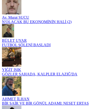
Av. Murat SUCU
N'OLACAK BU EKONOMİNİN HALİ (2)
BÜLET UYAR
FUTBOL ŞÖLENİ BAŞLADI
YİĞİT IŞIK
GÖZLER SAHADA, KALPLER ELAZIĞ'DA
AHMET İLHAN
BİR ŞAİR VE BİR GÖNÜL ADAMI: NEŞET ERTAŞ