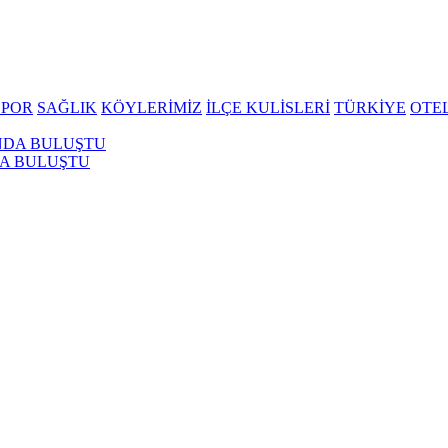
SPOR
SAĞLIK
KÖYLERİMİZ
İLÇE KULİSLERİ
TÜRKİYE
OTE
A BULUŞTU