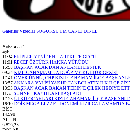
Galeriler
Videolar
SOĞUKSU FM CANLI DİNLE
Ankara
33°
açık
11:34
EKİPLER YENİDEN HAREKETE GEÇTİ
11:01
RECEP ÖZTÜRK HAKKA YÜRÜDÜ
15:58
BAŞKAN ACAR'DAN ANLAMLI DESTEK
09:24
KIZILCAHAMAM'DA DOĞA VE KÜLTÜR GEZİSİ
17:41
ÖMER ÜNNÜ, CHP KIZILCAHAMAM İLÇE BAŞKANLI
13:57
ANKARA VALİSİ YAKUP CANBOLAT'IN İLK İLÇE ZİY
13:33
BAŞKAN ACAR BAKAN TEKİN’E ÇİLEK HEDİYE ETT
11:53
SÜNNET KAYITLARI BAŞLADI
17:23
ÜLKÜ OCAKLARI KIZILCAHAMAM İLÇE BAŞKANLIĞI
18:10
DOİS MEGA LEZZET DÖNEMİ KIZILCAHAMAM'DA B
BİST
14.598
ALTIN
6.856,23
DOLAR