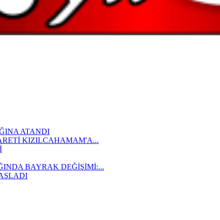
ĞINA ATANDI
ARETİ KIZILCAHAMAM'A...
İ
NDA BAYRAK DEĞİŞİMİ:...
AŞLADI