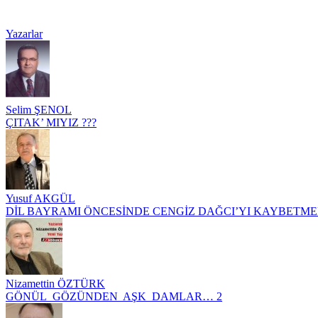
Yazarlar
Selim ŞENOL
ÇITAK’ MIYIZ ???
Yusuf AKGÜL
DİL BAYRAMI ÖNCESİNDE CENGİZ DAĞCI’YI KAYBETM
Nizamettin ÖZTÜRK
GÖNÜL GÖZÜNDEN AŞK DAMLAR… 2