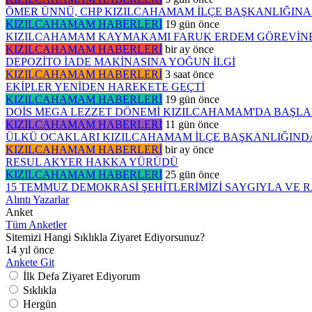
ÖMER ÜNNÜ, CHP KIZILCAHAMAM İLÇE BAŞKANLIĞINA
KIZILCAHAMAM HABERLERİ
19 gün önce
KIZILCAHAMAM KAYMAKAMI FARUK ERDEM GÖREVİNE
KIZILCAHAMAM HABERLERİ
bir ay önce
DEPOZİTO İADE MAKİNASINA YOĞUN İLGİ
KIZILCAHAMAM HABERLERİ
3 saat önce
EKİPLER YENİDEN HAREKETE GEÇTİ
KIZILCAHAMAM HABERLERİ
19 gün önce
DOİS MEGA LEZZET DÖNEMİ KIZILCAHAMAM'DA BAŞLA
KIZILCAHAMAM HABERLERİ
11 gün önce
ÜLKÜ OCAKLARI KIZILCAHAMAM İLÇE BAŞKANLIĞINDA
KIZILCAHAMAM HABERLERİ
bir ay önce
RESUL AKYER HAKKA YÜRÜDÜ
KIZILCAHAMAM HABERLERİ
25 gün önce
15 TEMMUZ DEMOKRASİ ŞEHİTLERİMİZİ SAYGIYLA VE 
Alıntı Yazarlar
Anket
Tüm Anketler
Sitemizi Hangi Sıklıkla Ziyaret Ediyorsunuz?
14 yıl önce
Ankete Git
İlk Defa Ziyaret Ediyorum
Sıklıkla
Hergün