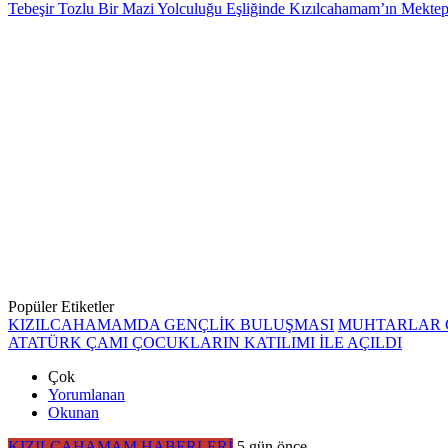
Tebeşir Tozlu Bir Mazi Yolculuğu Eşliğinde Kızılcahamam’ın Mektep 
Popüler Etiketler
KIZILCAHAMAMDA GENÇLİK BULUŞMASI
MUHTARLAR 
ATATÜRK ÇAMI ÇOCUKLARIN KATILIMI İLE AÇILDI
Çok
Yorumlanan
Okunan
KIZILCAHAMAM HABERLERİ
5 gün önce