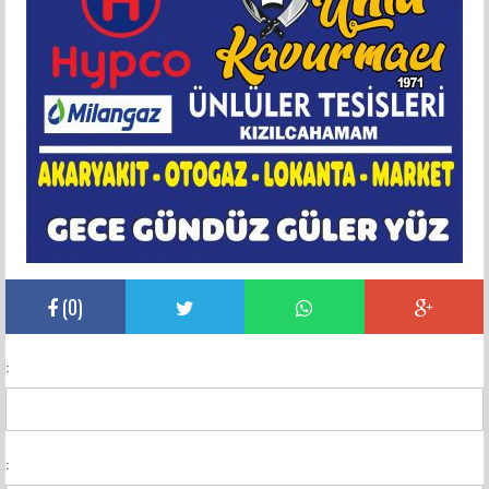
(
0
)
:
: