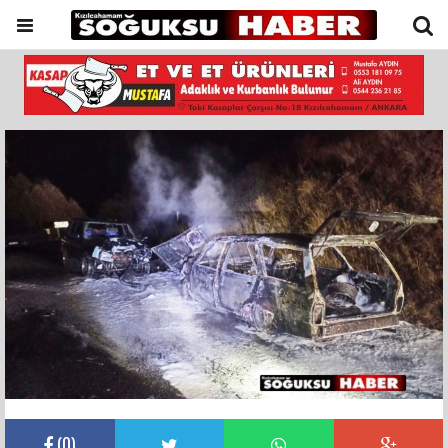
(
0
)