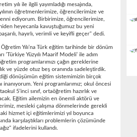
tim yılı ile ilgili yayımladığı mesajında,
yılının öğretmenlerimize, öğrencilerimize ve
menni ediyorum. Birbirimize, öğrencilerimize,
yeniden heyecanla kavuştuğumuz bu yeni
aşarılı, hayırlı, verimli ve keyifli geçer" dedi.
Öğretim Yılı’na Türk eğitim tarihinde bir dönüm
rı ’Türkiye Yüzyılı Maarif Modeli’ ile adım
 öğretim programlarımızı çağın gereklerine
ık ve yüzde otuz beş oranında sadeleştirdik.
rdiği dönüşümün eğitim sistemimizin birçok
 inanıyorum. Yeni programlarımız; okul öncesi
 ortaokul 5’inci sınıf, ortaöğretim hazırlık ve
cak. Eğitim ailemizin en önemli aktörü ve
erimiz, mesleki çalışma dönmelerinde gerekli
daki hizmet içi eğitimlerimizi yıl boyunca
ında karşılaştıkları problemlerin çözümünde
ız" ifadelerini kullandı.