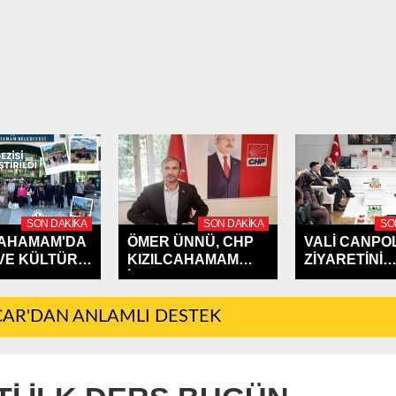
SON DAKIKA
SON DAKIKA
SO
CAHAMAM'DA
ÖMER ÜNNÜ, CHP
VALİ CANPOL
VE KÜLTÜR
KIZILCAHAMAM
ZİYARETİNİ
İLÇE...
KIZILCAHAMA
AR'DAN ANLAMLI DESTEK