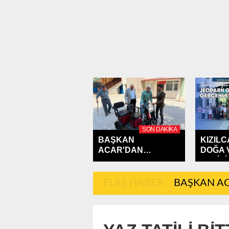
SON DAKIKA
BAŞKAN
KIZIL
ACAR'DAN
DOĞA 
ANLAMLI DESTEK
GEZİSİ
FLAŞ HABER
BAŞKAN AC