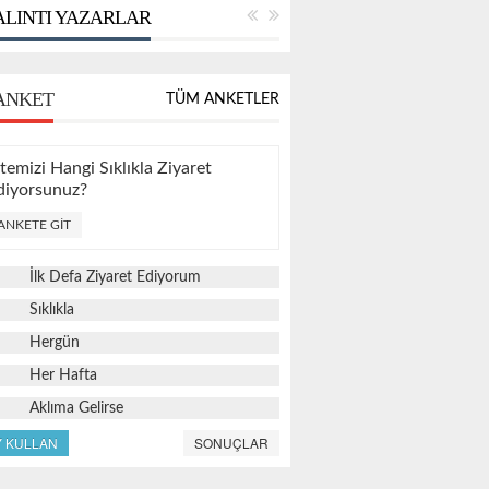
LINTI YAZARLAR
ANKET
TÜM ANKETLER
itemizi Hangi Sıklıkla Ziyaret
diyorsunuz?
ANKETE GIT
İlk Defa Ziyaret Ediyorum
Sıklıkla
Hergün
Her Hafta
Aklıma Gelirse
Y KULLAN
SONUÇLAR