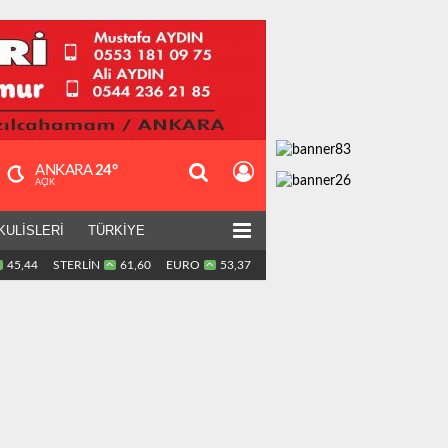
ANKARA
24°
AÇIK
KULİSLERİ
TÜRKİYE
45,44
STERLİN
61,60
EURO
53,37