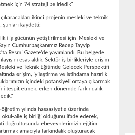
tmek için 74 strateji belirledik"
çıkaracakları ikinci projenin mesleki ve teknik
 şunları kaydetti:
ikli iş gücünün yetiştirilmesi için ’Mesleki ve
’, Sayın Cumhurbaşkanımız Recep Tayyip
s’ta Resmi Gazete’de yayımlandı. Bu belgede
ayışını esas aldık. Sektör iş birlikleriyle erişim
 ’Mesleki ve Teknik Eğitimde Gelecek Perspektifi
altında erişim, iyileştirme ve istihdama hazırlık
larımızın içindeki potansiyeli ortaya çıkarmak
rini tespit etmek, erken dönemde farkındalık
ledik."
öğretim yılında hassasiyetle üzerinde
okul-aile iş birliği olduğunu ifade ederek,
ti doğrultusunda ebeveynlerimizin eğitim
artırmak amacıyla farkındalık oluşturacak