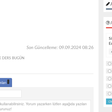
A
S
E
Son Güncelleme:
09.09.2024 08:26
İLK DERS BUGÜN
mları
O