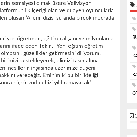
elerin şemsiyesi olmak üzere Velivizyon
latformun ilk içeriği olan ve duayen oyuncularla
iden oluşan ’Ailem’ dizisi şu anda birçok mecrada
B
 milyon öğretmen, eğitim çalışanı ve milyonlarca
klarını ifade eden Tekin, "Yeni eğitim öğretim
 olmasını, güzellikler getirmesini diliyorum.
K
rbirimizi destekleyerek, elimizi taşın altına
i nesillerin inşasında üzerimize düşeni
KA
akkını vereceğiz. Eminim ki bu birlikteliği
onra hiçbir zorluk bizi yıldıramayacak"
O