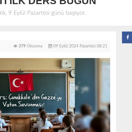
TTİ İLK DERS BUGÜN
ı, 9 Eylül Pazartesi günü başlıyor.
379
Okunma
09 Eylül 2024 Pazartesi 08:21