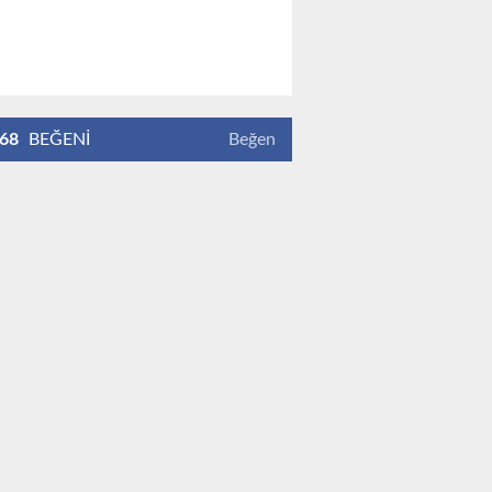
68
BEĞENİ
Beğen