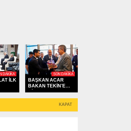
N DAKIKA
SON DAKIKA
AT İLK
BAŞKAN ACAR
BAKAN TEKİN’E
M'A...
ÇİLEK...
KAPAT