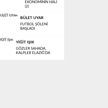
EKONOMİNİN HALİ
(2)
BÜLET UYAR
FUTBOL ŞÖLENİ
BAŞLADI
YİĞİT IŞIK
GÖZLER SAHADA,
KALPLER ELAZIĞ'DA