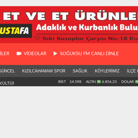
ILER
VIDEOLAR
SOĞUKSU FM CANLI DİNLE
GÜNCEL
KIZILCAHAMAM SPOR
SAĞLIK
KÖYLERİMİZ
İLÇE 
KÜLTÜR GEZİSİ
BİST
14.598
ALTIN
6.856,23
DOLAR