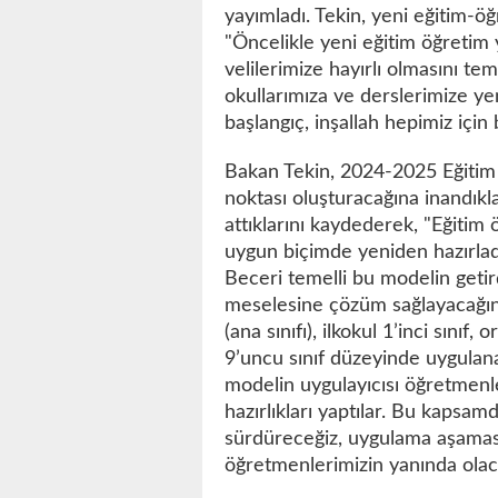
yayımladı. Tekin, yeni eğitim-öğre
"Öncelikle yeni eğitim öğretim 
velilerimize hayırlı olmasını te
okullarımıza ve derslerimize 
başlangıç, inşallah hepimiz için b
Bakan Tekin, 2024-2025 Eğitim 
noktası oluşturacağına inandıkla
attıklarını kaydederek, "Eğitim
uygun biçimde yeniden hazırlad
Beceri temelli bu modelin geti
meselesine çözüm sağlayacağını
(ana sınıfı), ilkokul 1’inci sınıf,
9’uncu sınıf düzeyinde uygulana
modelin uygulayıcısı öğretmenl
hazırlıkları yaptılar. Bu kapsam
sürdüreceğiz, uygulama aşamas
öğretmenlerimizin yanında olacağ