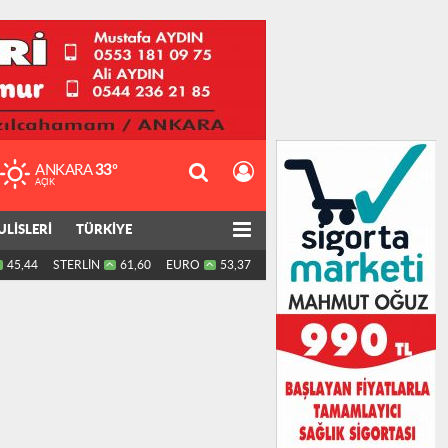
ANKARA
33°
AÇIK
ULİSLERİ
TÜRKİYE
45,44
STERLİN
61,60
EURO
53,37