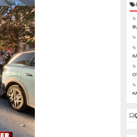
B
K
O
KA