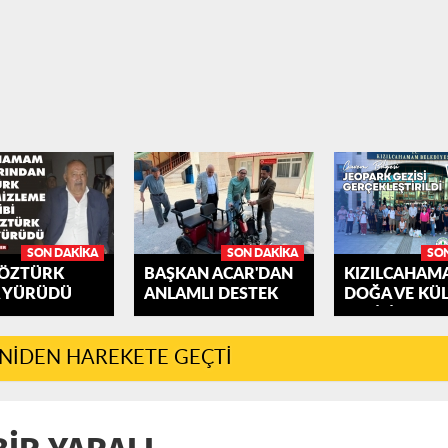
SON DAKIKA
SON DAKIKA
SO
 ÖZTÜRK
BAŞKAN ACAR'DAN
KIZILCAHAM
 YÜRÜDÜ
ANLAMLI DESTEK
DOĞA VE KÜ
GEZİSİ
ENİDEN HAREKETE GEÇTİ