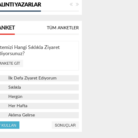
LINTI YAZARLAR
ANKET
TÜM ANKETLER
itemizi Hangi Sıklıkla Ziyaret
diyorsunuz?
ANKETE GIT
İlk Defa Ziyaret Ediyorum
Sıklıkla
Hergün
Her Hafta
Aklıma Gelirse
Y KULLAN
SONUÇLAR