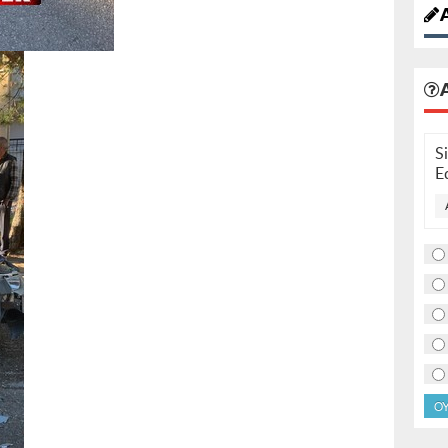
A
S
E
O