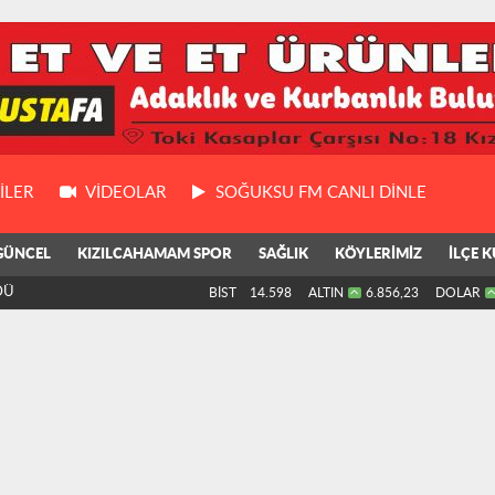
ILER
VIDEOLAR
SOĞUKSU FM CANLI DİNLE
GÜNCEL
KIZILCAHAMAM SPOR
SAĞLIK
KÖYLERİMİZ
İLÇE K
DÜ
BİST
14.598
ALTIN
6.856,23
DOLAR