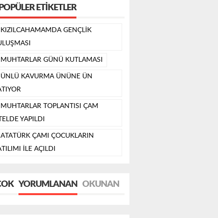
POPÜLER ETIKETLER
KIZILCAHAMAMDA GENÇLİK
ULUŞMASI
MUHTARLAR GÜNÜ KUTLAMASI
ÜNLÜ KAVURMA ÜNÜNE ÜN
ATIYOR
MUHTARLAR TOPLANTISI ÇAM
TELDE YAPILDI
ATATÜRK ÇAMI ÇOCUKLARIN
TILIMI İLE AÇILDI
ÇOK
YORUMLANAN
OKUNAN