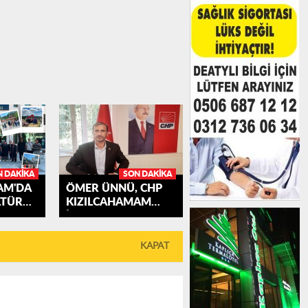
N DAKIKA
SON DAKIKA
AM'DA
ÖMER ÜNNÜ, CHP
LTÜR
KIZILCAHAMAM
İLÇE...
KAPAT