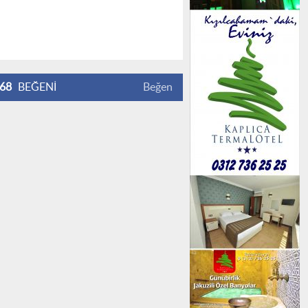
68
BEĞENİ
Beğen