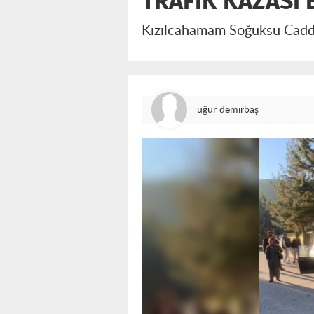
TRAFİK KAZASI 
Kızılcahamam Soğuksu Caddes
uğur demirbaş