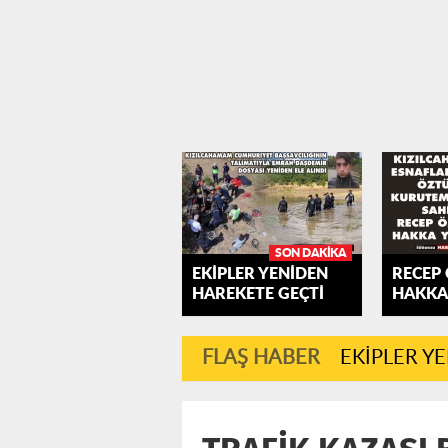
SON DAKIKA
EKİPLER YENİDEN
RECEP
HAREKETE GEÇTİ
HAKKA
FLAŞ HABER
EKİPLER Y