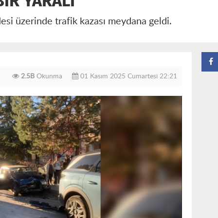
BİR YARALI
i üzerinde trafik kazası meydana geldi.
2.5B
Okunma
01 Kasım 2025 Cumartesi 22:21