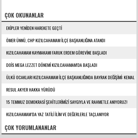
FACEBOOK YORUMLARI
ÇOK OKUNANLAR
EKİPLER YENİDEN HAREKETE GEÇTİ
ÖMER ÜNNÜ, CHP KIZILCAHAMAM İLÇE BAŞKANLIĞINA ATANDI
KIZILCAHAMAM KAYMAKAMI FARUK ERDEM GÖREVİNE BAŞLADI
DOİS MEGA LEZZET DÖNEMİ KIZILCAHAMAM'DA BAŞLADI
ÜLKÜ OCAKLARI KIZILCAHAMAM İLÇE BAŞKANLIĞINDA BAYRAK DEĞİŞİMİ: KEMAL
YILMAZ GÖREVE ATANDI
RESUL AKYER HAKKA YÜRÜDÜ
15 TEMMUZ DEMOKRASİ ŞEHİTLERİMİZİ SAYGIYLA VE RAHMETLE ANIYORUZ!
KIZILCAHAMAM’DA YAZ TATİLİ İLİM VE DEĞERLERLE TAÇLANIYOR
ÇOK YORUMLANANLAR