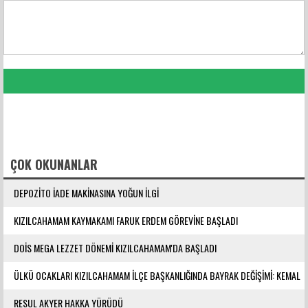
FACEBOOK YORUMLARI
ÇOK OKUNANLAR
DEPOZİTO İADE MAKİNASINA YOĞUN İLGİ
KIZILCAHAMAM KAYMAKAMI FARUK ERDEM GÖREVİNE BAŞLADI
DOİS MEGA LEZZET DÖNEMİ KIZILCAHAMAM'DA BAŞLADI
ÜLKÜ OCAKLARI KIZILCAHAMAM İLÇE BAŞKANLIĞINDA BAYRAK DEĞİŞİMİ: KEMAL
YILMAZ GÖREVE ATANDI
RESUL AKYER HAKKA YÜRÜDÜ