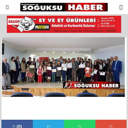
(
0
)