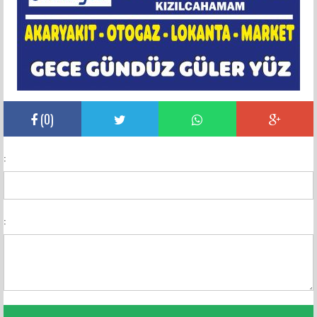
(
0
)
:
: