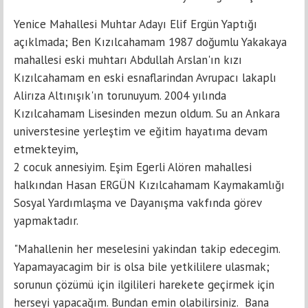
Yenice Mahallesi Muhtar Adayı Elif Ergün Yaptığı
açıklmada; Ben Kızılcahamam 1987 doğumlu Yakakaya
mahallesi eski muhtarı Abdullah Arslan'ın kızı
Kızılcahamam en eski esnaflarindan Avrupacı lakaplı
Alirıza Altınışık'ın torunuyum. 2004 yılında
Kızılcahamam Lisesinden mezun oldum. Su an Ankara
universtesine yerleştim ve eğitim hayatıma devam
etmekteyim,
2 cocuk annesiyim. Eşim Egerli Alören mahallesi
halkından Hasan ERGÜN Kızılcahamam Kaymakamlığı
Sosyal Yardımlaşma ve Dayanışma vakfında görev
yapmaktadır.
"Mahallenin her meselesini yakindan takip edecegim.
Yapamayacagim bir is olsa bile yetkililere ulasmak;
sorunun çözümü için ilgilileri harekete geçirmek için
herseyi yapacağım. Bundan emin olabilirsiniz. Bana