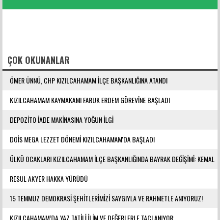
FACEBOOK YORUMLARI
ÇOK OKUNANLAR
ÖMER ÜNNÜ, CHP KIZILCAHAMAM İLÇE BAŞKANLIĞINA ATANDI
KIZILCAHAMAM KAYMAKAMI FARUK ERDEM GÖREVİNE BAŞLADI
DEPOZİTO İADE MAKİNASINA YOĞUN İLGİ
DOİS MEGA LEZZET DÖNEMİ KIZILCAHAMAM'DA BAŞLADI
ÜLKÜ OCAKLARI KIZILCAHAMAM İLÇE BAŞKANLIĞINDA BAYRAK DEĞİŞİMİ: KEMAL
YILMAZ GÖREVE ATANDI
RESUL AKYER HAKKA YÜRÜDÜ
15 TEMMUZ DEMOKRASİ ŞEHİTLERİMİZİ SAYGIYLA VE RAHMETLE ANIYORUZ!
KIZILCAHAMAM’DA YAZ TATİLİ İLİM VE DEĞERLERLE TAÇLANIYOR