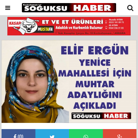
(
0
)