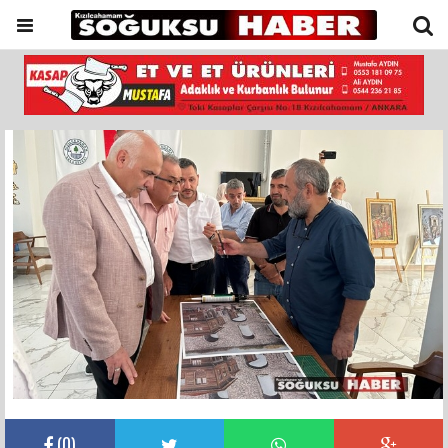
(
0
)