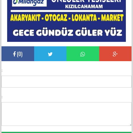
(
0
)
:
: