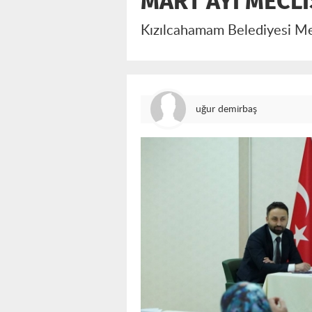
MART AYI MECLİ
Kızılcahamam Belediyesi Mecl
uğur demirbaş