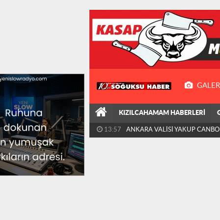
GALER
KIZILCAHAMAM HABERLERİ
13:57
ANKARA VALİSİ YAKUP CANBOL
ZİYARETİ KIZILCAHAMAM'A...