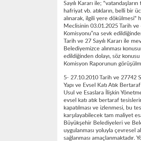
Sayılı Kararı ile; "vatandaşların
hafriyat vb. atıkların, belli bir 
alınarak, ilgili yere dökülmesi"
Meclisinin 03.01.2025 Tarih ve 4
Komisyonu”na sevk edildiğinde
Tarih ve 27 Sayılı Kararı ile mev
Belediyemizce alınması konus
edildiğinden dolayı, söz konusu
Komisyon Raporunun görüşülm
5- 27.10.2010 Tarih ve 27742 S
Yapı ve Evsel Katı Atık Bertaraf
Usul ve Esaslara İlişkin Yönetmel
evsel katı atık bertaraf tesisler
kapatılması ve izlenmesi, bu tesi
karşılayabilecek tam maliyet esas
Büyükşehir Belediyeleri ve Bel
uygulanması yoluyla çevresel alt
sağlanması amaçlanmaktadır. Yö