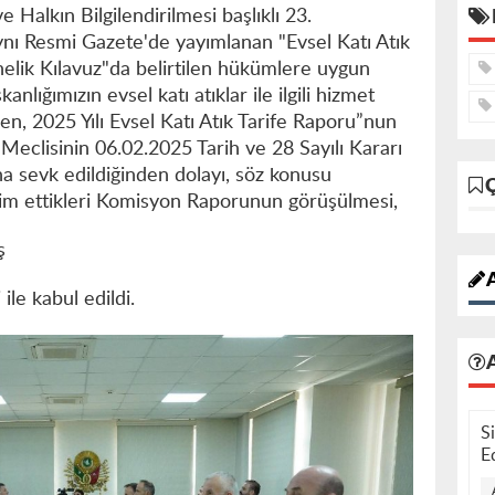
e Halkın Bilgilendirilmesi başlıklı 23.
ı Resmi Gazete'de yayımlanan "Evsel Katı Atık
nelik Kılavuz"da belirtilen hükümlere uygun
nlığımızın evsel katı atıklar ile ilgili hizmet
ren, 2025 Yılı Evsel Katı Atık Tarife Raporu”nun
eclisinin 06.02.2025 Tarih ve 28 Sayılı Kararı
a sevk edildiğinden dolayı, söz konusu
im ettikleri Komisyon Raporunun görüşülmesi,
ş
A
ile kabul edildi.
S
E