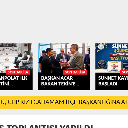
SON DAKIKA
SON DAKIKA
SO
ANPOLAT İLK
BAŞKAN ACAR
SÜNNET KAYI
TİNİ
BAKAN TEKİN’E
BAŞLADI
AHAMAM'A...
ÇİLEK...
, CHP KIZILCAHAMAM İLÇE BAŞKANLIĞINA A