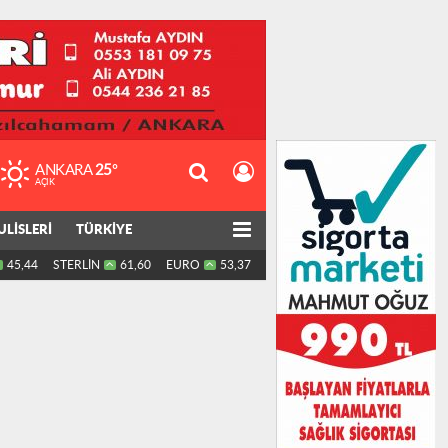
ANKARA
25°
AÇIK
ULİSLERİ
TÜRKİYE
45,44
STERLİN
61,60
EURO
53,37