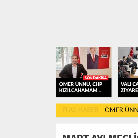
SON DAKIKA
ÖMER ÜNNÜ, CHP
VALİ C
KIZILCAHAMAM
ZİYARE
İLÇE...
KIZILC
FLAŞ HABER
ÖMER ÜNNÜ