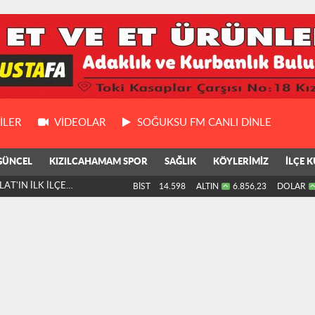
ILER
VIDEOLAR
SOĞUKSU FM CANLI DİNLE
GÜNCEL
KIZILCAHAMAM SPOR
SAĞLIK
KÖYLERİMİZ
İLÇE K
AT'IN İLK İLÇE
BİST
14.598
ALTIN
6.856,23
DOLAR