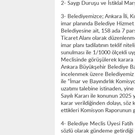
2- Saygı Duruşu ve İstiklal Marş
3- Belediyemizce; Ankara İli, K
imar planında Belediye Hizmet 
Belediyesine ait, 158 ada 7 par
Ticaret Alanı olarak düzenlenme
imar planı tadilatının teklif ni
sunulması ile 1/1000 ölçekli uy
Meclisinde görüşülerek karara
Ankara Büyükşehir Belediye Ba
incelenmek üzere Belediyemiz M
ile “İmar ve Bayındırlık Komis
uzatımı talebine istinaden, yin
Sayılı Kararı ile konunun 2025 
karar verildiğinden dolayı, söz
ettikleri Komisyon Raporunun 
4- Belediye Meclis Üyesi Fatih O
sözlü olarak gündeme getirdiği