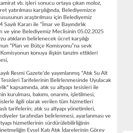
 tamirat vb. işleri sonucu ortaya çıkan moloz,
ücret yatırılması karşılığında, Belediyemizce
 hususunun araştırılması için Belediyemiz
 Sayılı Kararı ile “İmar ve Bayındırlık
n ve yine Belediyemiz Meclisinin 05.02.2025
zu atıkların belirlenecek ücret karşılığı
unun “Plan ve Bütçe Komisyonu”na sevk
 Komisyonun konuya ilişkin tanzim ettikleri
esi,
ayılı Resmi Gazete'de yayımlanmış "Atık Su Alt
 Tesisleri Tarifelerinin Belirlenmesinde Uyulacak
ik" kapsamında, atık su altyapı tesisleri ile
inin kurulması, bakımı, onarımı, işletilmesi,
slerle ilgili olarak verilen tüm hizmetleri
lı tarifelerin; atık su altyapı yönetimleri,
ediyeler tarafından belirlenmesi, ayarlanması ve
yapı hizmetlerinin sürdürülebilirliğinin
netmeliğin Evsel Katı Atık İdarelerinin Görev