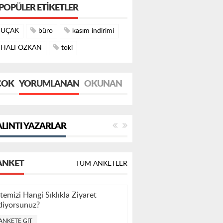
POPÜLER ETIKETLER
UÇAK
büro
kasım indirimi
HALİ ÖZKAN
toki
ÇOK
YORUMLANAN
OKUNAN
LINTI YAZARLAR
ANKET
TÜM ANKETLER
itemizi Hangi Sıklıkla Ziyaret
diyorsunuz?
ANKETE GIT