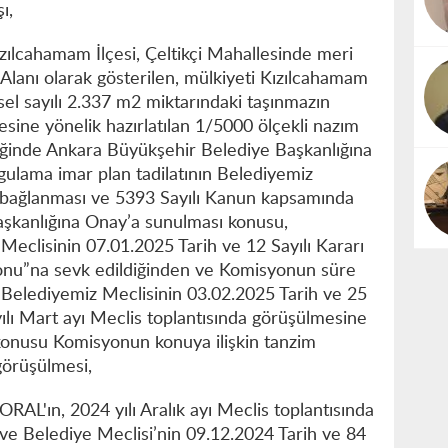
ı,
ızılcahamam İlçesi, Çeltikçi Mahallesinde meri
Alanı olarak gösterilen, mülkiyeti Kızılcahamam
sel sayılı 2.337 m2 miktarındaki taşınmazın
sine yönelik hazırlatılan 1/5000 ölçekli nazım
teliğinde Ankara Büyükşehir Belediye Başkanlığına
gulama imar plan tadilatının Belediyemiz
 bağlanması ve 5393 Sayılı Kanun kapsamında
şkanlığına Onay’a sunulması konusu,
eclisinin 07.01.2025 Tarih ve 12 Sayılı Kararı
yonu”na sevk edildiğinden ve Komisyonun süre
e Belediyemiz Meclisinin 03.02.2025 Tarih ve 25
yılı Mart ayı Meclis toplantısında görüşülmesine
 konusu Komisyonun konuya ilişkin tanzim
görüşülmesi,
RAL'ın, 2024 yılı Aralık ayı Meclis toplantısında
 ve Belediye Meclisi’nin 09.12.2024 Tarih ve 84