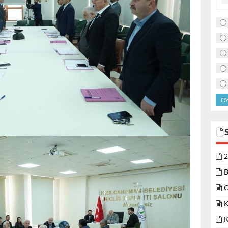
O
2
B
O
K
K