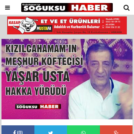
(
0
)