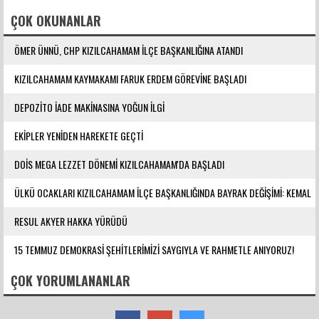
ÇOK OKUNANLAR
ÖMER ÜNNÜ, CHP KIZILCAHAMAM İLÇE BAŞKANLIĞINA ATANDI
KIZILCAHAMAM KAYMAKAMI FARUK ERDEM GÖREVİNE BAŞLADI
DEPOZİTO İADE MAKİNASINA YOĞUN İLGİ
EKİPLER YENİDEN HAREKETE GEÇTİ
DOİS MEGA LEZZET DÖNEMİ KIZILCAHAMAM'DA BAŞLADI
ÜLKÜ OCAKLARI KIZILCAHAMAM İLÇE BAŞKANLIĞINDA BAYRAK DEĞİŞİMİ: KEMAL
YILMAZ GÖREVE ATANDI
RESUL AKYER HAKKA YÜRÜDÜ
15 TEMMUZ DEMOKRASİ ŞEHİTLERİMİZİ SAYGIYLA VE RAHMETLE ANIYORUZ!
ÇOK YORUMLANANLAR