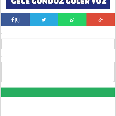
(
0
)
:
:
FACEBOOK YORUMLARI