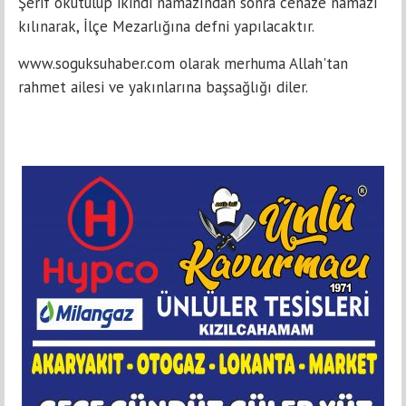
Şerif okutulup ikindi namazından sonra cenaze namazı
kılınarak, İlçe Mezarlığına defni yapılacaktır.
www.soguksuhaber.com olarak merhuma Allah'tan
rahmet ailesi ve yakınlarına başsağlığı diler.