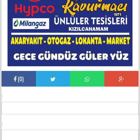
(
0
)
:
: