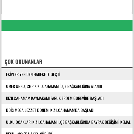
FACEBOOK YORUMLARI
ÇOK OKUNANLAR
EKİPLER YENİDEN HAREKETE GEÇTİ
ÖMER ÜNNÜ, CHP KIZILCAHAMAM İLÇE BAŞKANLIĞINA ATANDI
KIZILCAHAMAM KAYMAKAMI FARUK ERDEM GÖREVİNE BAŞLADI
DOİS MEGA LEZZET DÖNEMİ KIZILCAHAMAM'DA BAŞLADI
ÜLKÜ OCAKLARI KIZILCAHAMAM İLÇE BAŞKANLIĞINDA BAYRAK DEĞİŞİMİ: KEMAL
YILMAZ GÖREVE ATANDI
RESUL AKYER HAKKA YÜRÜDÜ