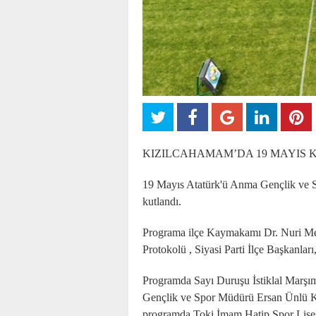
KIZILCAHAMAM’DA 19 MAYIS K
19 Mayıs Atatürk'ü Anma Gençlik ve S
kutlandı.
Programa ilçe Kaymakamı Dr. Nuri M
Protokolü , Siyasi Parti İlçe Başkanları
Programda Sayı Duruşu İstiklal Marşı
Gençlik ve Spor Müdürü Ersan Ünlü Ko
programda Toki İmam Hatip Spor Lisesi