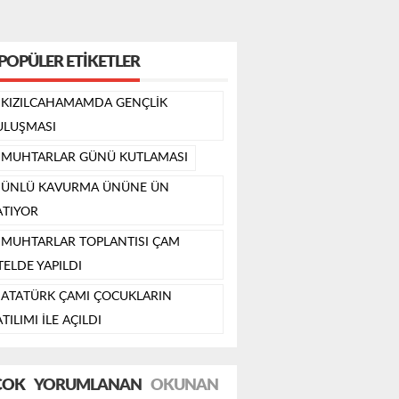
POPÜLER ETIKETLER
KIZILCAHAMAMDA GENÇLİK
ULUŞMASI
MUHTARLAR GÜNÜ KUTLAMASI
ÜNLÜ KAVURMA ÜNÜNE ÜN
ATIYOR
MUHTARLAR TOPLANTISI ÇAM
TELDE YAPILDI
ATATÜRK ÇAMI ÇOCUKLARIN
TILIMI İLE AÇILDI
ÇOK
YORUMLANAN
OKUNAN