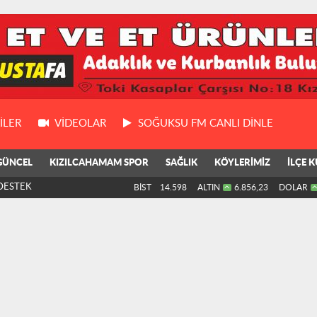
ILER
VIDEOLAR
SOĞUKSU FM CANLI DİNLE
GÜNCEL
KIZILCAHAMAM SPOR
SAĞLIK
KÖYLERİMİZ
İLÇE K
DESTEK
BİST
14.598
ALTIN
6.856,23
DOLAR