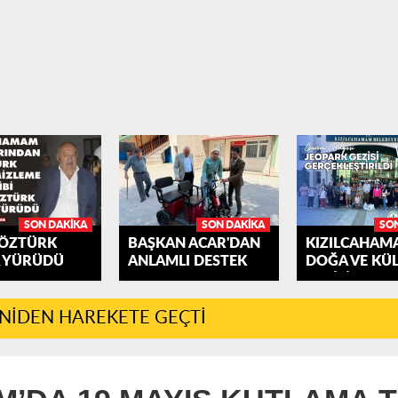
SON DAKIKA
SON DAKIKA
SO
 ÖZTÜRK
BAŞKAN ACAR'DAN
KIZILCAHAM
 YÜRÜDÜ
ANLAMLI DESTEK
DOĞA VE KÜ
GEZİSİ
ENİDEN HAREKETE GEÇTİ