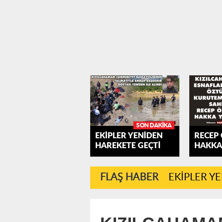
SON DAKIKA
EKİPLER YENİDEN
RECEP
HAREKETE GEÇTİ
HAKKA
FLAŞ HABER
EKİPLER Y