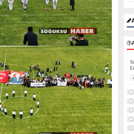
A
S
E