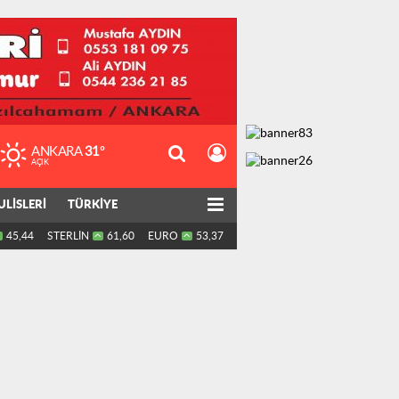
ANKARA
31°
AÇIK
ULİSLERİ
TÜRKİYE
45,44
STERLİN
61,60
EURO
53,37