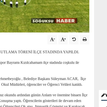
UTLAMA TÖRENİ İLÇE STADINDA YAPILDI.
por Bayramı Kızılcahamam ilçe stadında coşkulu ile
ehmetbeyoğlu , Belediye Başkanı Süleyman ACAR, İlçe
, Okul Müdürleri, öğrenciler ve Öğrenci Velileri katıldı.
mız okundu ardından günün Anlam ve önemine binaen İlçe
nuşma yaptı. Öğrencilerin gösterileri ile devam eden
 Öğrencileri Ok atışı, Jimnastik Gösterisi ve Karakucak