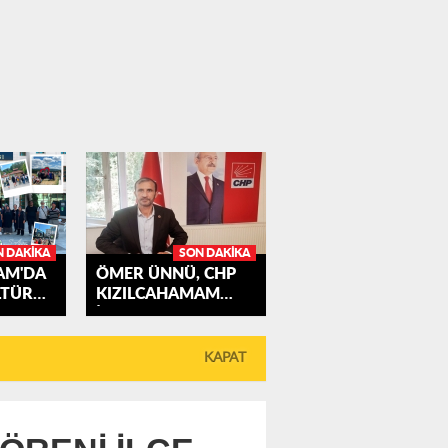
N DAKIKA
SON DAKIKA
AM'DA
ÖMER ÜNNÜ, CHP
LTÜR
KIZILCAHAMAM
İLÇE...
KAPAT