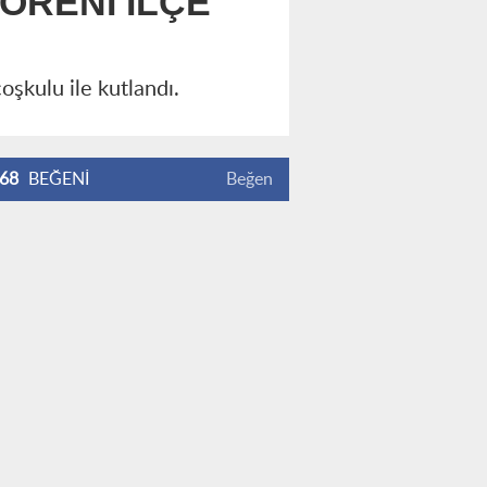
ÖRENİ İLÇE
şkulu ile kutlandı.
68
BEĞENİ
Beğen