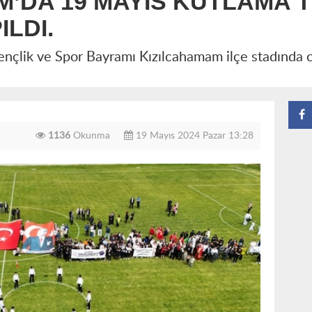
’DA 19 MAYIS KUTLAMA T
ILDI.
çlik ve Spor Bayramı Kızılcahamam ilçe stadında co
1136
Okunma
19 Mayıs 2024 Pazar 13:28