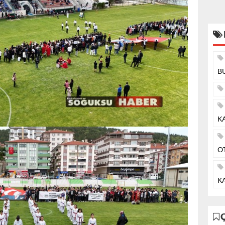
B
K
O
KA