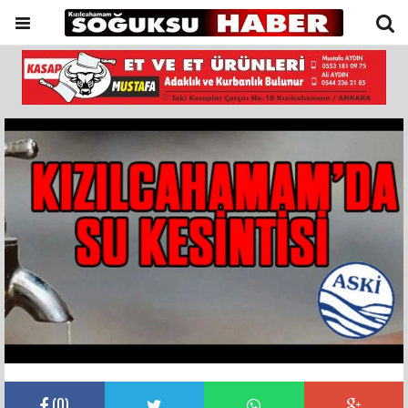
(
0
)