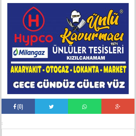
(
0
)
: