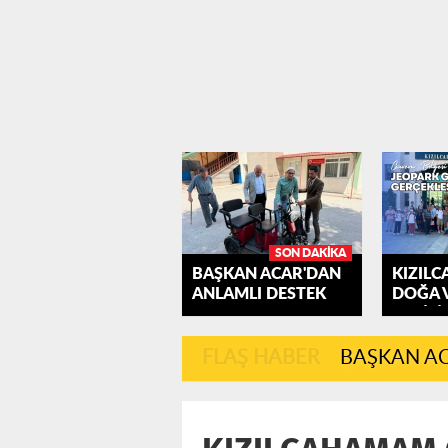
SON DAKIKA
BAŞKAN ACAR'DAN
KIZIL
ANLAMLI DESTEK
DOĞA 
GEZİSİ
FLAŞ HABER
BAŞKAN AC