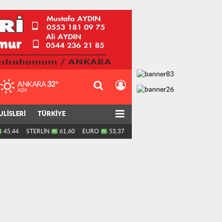
ANKARA
32°
AÇIK
ULİSLERİ
TÜRKİYE
45,44
STERLİN
61,60
EURO
53,37