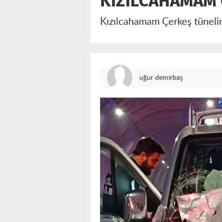
KIZILCAHAMAM 
Kızılcahamam Çerkeş tünelin
uğur demirbaş