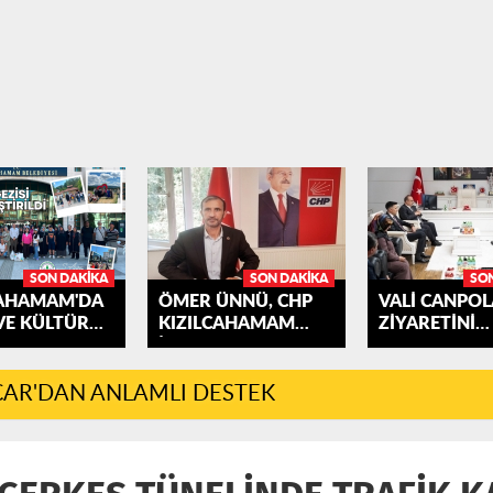
SON DAKIKA
SON DAKIKA
SO
CAHAMAM'DA
ÖMER ÜNNÜ, CHP
VALİ CANPOL
VE KÜLTÜR
KIZILCAHAMAM
ZİYARETİNİ
İLÇE...
KIZILCAHAMA
AR'DAN ANLAMLI DESTEK