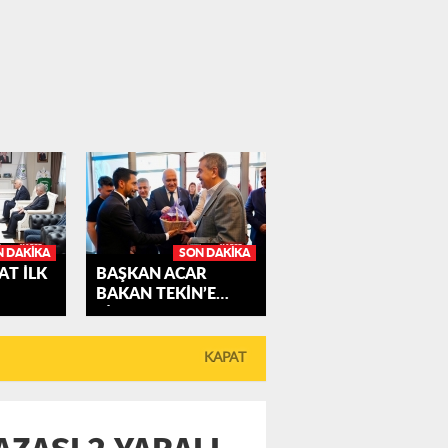
N DAKIKA
SON DAKIKA
AT İLK
BAŞKAN ACAR
BAKAN TEKİN’E
M'A...
ÇİLEK...
KAPAT