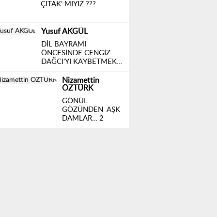
EKONOMİNİN HALİ (2)
BÜLET UYAR
FUTBOL ŞÖLENİ BAŞLADI
YİĞİT IŞIK
GÖZLER SAHADA,
KALPLER ELAZIĞ'DA