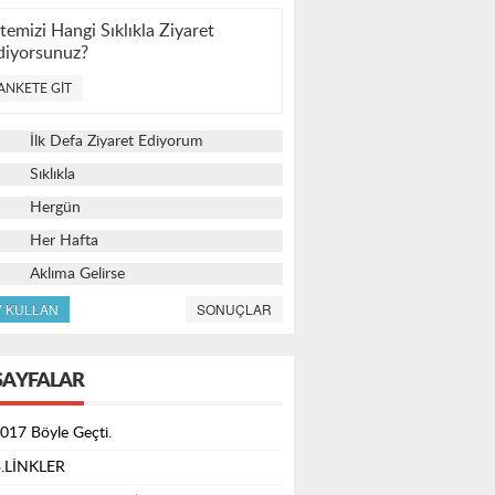
itemizi Hangi Sıklıkla Ziyaret
diyorsunuz?
ANKETE GIT
İlk Defa Ziyaret Ediyorum
Sıklıkla
Hergün
Her Hafta
Aklıma Gelirse
Y KULLAN
SONUÇLAR
SAYFALAR
017 Böyle Geçti.
.LİNKLER
tobüs Hareket Saatleri