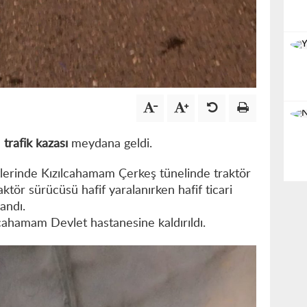
e
trafik kazası
meydana geldi.
atlerinde Kızılcahamam Çerkeş tünelinde traktör
raktör sürücüsü hafif yaralanırken hafif ticari
landı.
zılcahamam Devlet hastanesine kaldırıldı.