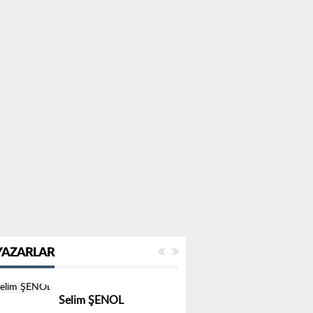
YAZARLAR
Av. Murat SUCU
N'OLACAK BU