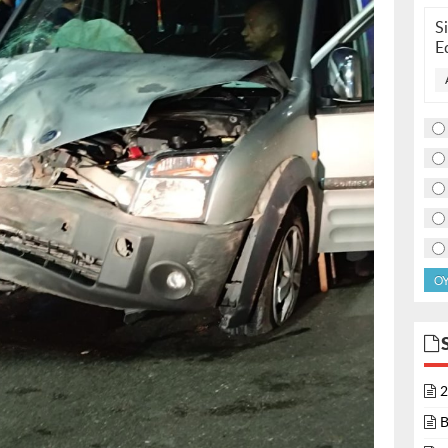
S
E
O
2
B
O