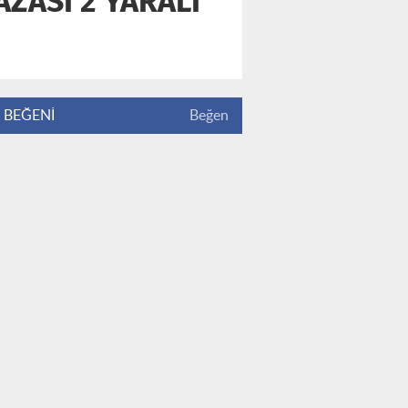
ZASI 2 YARALI
BEĞENİ
Beğen