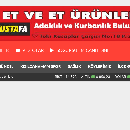
ILER
VIDEOLAR
SOĞUKSU FM CANLI DİNLE
GÜNCEL
KIZILCAHAMAM SPOR
SAĞLIK
KÖYLERİMİZ
İLÇE K
KÜLTÜR GEZİSİ
BİST
14.598
ALTIN
6.856,23
DOLAR