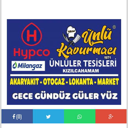
(
0
)