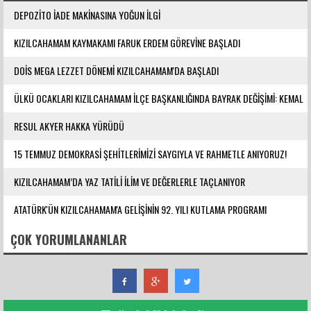
DEPOZİTO İADE MAKİNASINA YOĞUN İLGİ
KIZILCAHAMAM KAYMAKAMI FARUK ERDEM GÖREVİNE BAŞLADI
DOİS MEGA LEZZET DÖNEMİ KIZILCAHAMAM'DA BAŞLADI
ÜLKÜ OCAKLARI KIZILCAHAMAM İLÇE BAŞKANLIĞINDA BAYRAK DEĞİŞİMİ: KEMAL
YILMAZ GÖREVE ATANDI
RESUL AKYER HAKKA YÜRÜDÜ
15 TEMMUZ DEMOKRASİ ŞEHİTLERİMİZİ SAYGIYLA VE RAHMETLE ANIYORUZ!
KIZILCAHAMAM’DA YAZ TATİLİ İLİM VE DEĞERLERLE TAÇLANIYOR
ATATÜRK'ÜN KIZILCAHAMAM'A GELİŞİNİN 92. YILI KUTLAMA PROGRAMI
DÜZENLENDİ
ÇOK YORUMLANANLAR