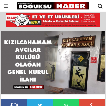
(
0
)