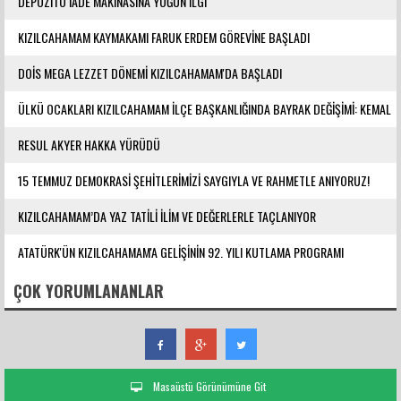
DEPOZİTO İADE MAKİNASINA YOĞUN İLGİ
KIZILCAHAMAM KAYMAKAMI FARUK ERDEM GÖREVİNE BAŞLADI
DOİS MEGA LEZZET DÖNEMİ KIZILCAHAMAM'DA BAŞLADI
ÜLKÜ OCAKLARI KIZILCAHAMAM İLÇE BAŞKANLIĞINDA BAYRAK DEĞİŞİMİ: KEMAL
YILMAZ GÖREVE ATANDI
RESUL AKYER HAKKA YÜRÜDÜ
15 TEMMUZ DEMOKRASİ ŞEHİTLERİMİZİ SAYGIYLA VE RAHMETLE ANIYORUZ!
KIZILCAHAMAM’DA YAZ TATİLİ İLİM VE DEĞERLERLE TAÇLANIYOR
ATATÜRK'ÜN KIZILCAHAMAM'A GELİŞİNİN 92. YILI KUTLAMA PROGRAMI
DÜZENLENDİ
ÇOK YORUMLANANLAR
Masaüstü Görünümüne Git