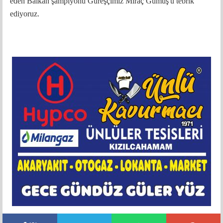
eden Balkan şampiyonu Güreşçimiz Miraç Gümüş'ü tebrik
ediyoruz.