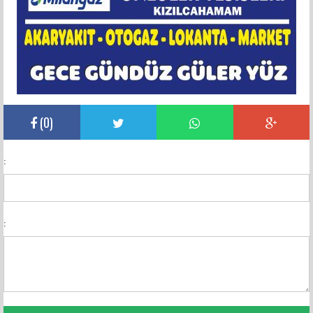
(
0
)
:
: