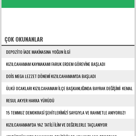
FACEBOOK YORUMLARI
ÇOK OKUNANLAR
DEPOZİTO İADE MAKİNASINA YOĞUN İLGİ
KIZILCAHAMAM KAYMAKAMI FARUK ERDEM GÖREVİNE BAŞLADI
DOİS MEGA LEZZET DÖNEMİ KIZILCAHAMAM'DA BAŞLADI
ÜLKÜ OCAKLARI KIZILCAHAMAM İLÇE BAŞKANLIĞINDA BAYRAK DEĞİŞİMİ: KEMAL
YILMAZ GÖREVE ATANDI
RESUL AKYER HAKKA YÜRÜDÜ
15 TEMMUZ DEMOKRASİ ŞEHİTLERİMİZİ SAYGIYLA VE RAHMETLE ANIYORUZ!
KIZILCAHAMAM’DA YAZ TATİLİ İLİM VE DEĞERLERLE TAÇLANIYOR