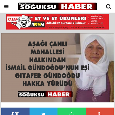
(
0
)