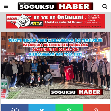
(
0
)