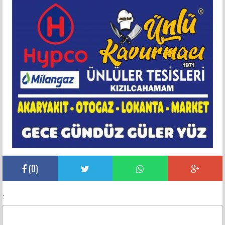
(
0
)
: