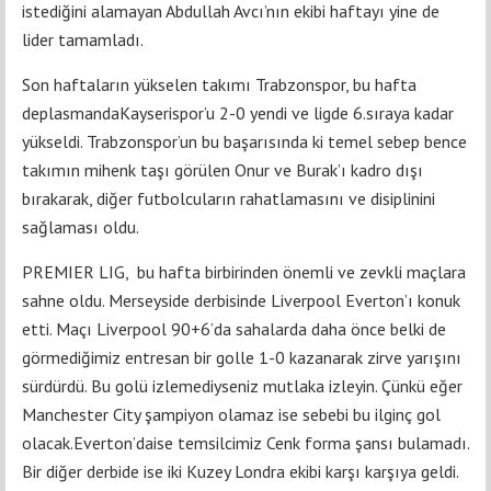
istediğini alamayan Abdullah Avcı’nın ekibi haftayı yine de
lider tamamladı.
Son haftaların yükselen takımı Trabzonspor, bu hafta
deplasmandaKayserispor’u 2-0 yendi ve ligde 6.sıraya kadar
yükseldi. Trabzonspor’un bu başarısında ki temel sebep bence
takımın mihenk taşı görülen Onur ve Burak’ı kadro dışı
bırakarak, diğer futbolcuların rahatlamasını ve disiplinini
sağlaması oldu.
PREMIER LIG, bu hafta birbirinden önemli ve zevkli maçlara
sahne oldu. Merseyside derbisinde Liverpool Everton’ı konuk
etti. Maçı Liverpool 90+6’da sahalarda daha önce belki de
görmediğimiz entresan bir golle 1-0 kazanarak zirve yarışını
sürdürdü. Bu golü izlemediyseniz mutlaka izleyin. Çünkü eğer
Manchester City şampiyon olamaz ise sebebi bu ilginç gol
olacak.Everton’daise temsilcimiz Cenk forma şansı bulamadı.
Bir diğer derbide ise iki Kuzey Londra ekibi karşı karşıya geldi.