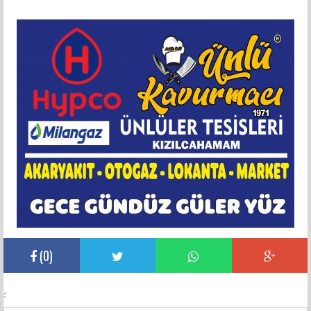
(
0
)
: