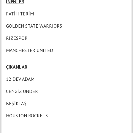
İNENLER
FATİH TERİM
GOLDEN STATE WARRIORS
RİZESPOR
MANCHESTER UNITED
ÇIKANLAR
12 DEV ADAM
CENGİZ ÜNDER
BEŞİKTAŞ
HOUSTON ROCKETS