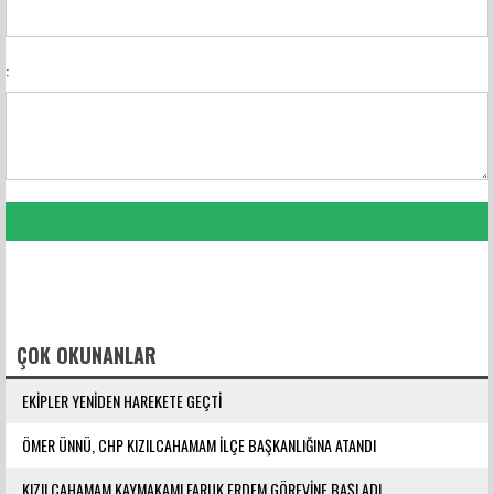
:
FACEBOOK YORUMLARI
ÇOK OKUNANLAR
EKİPLER YENİDEN HAREKETE GEÇTİ
ÖMER ÜNNÜ, CHP KIZILCAHAMAM İLÇE BAŞKANLIĞINA ATANDI
KIZILCAHAMAM KAYMAKAMI FARUK ERDEM GÖREVİNE BAŞLADI