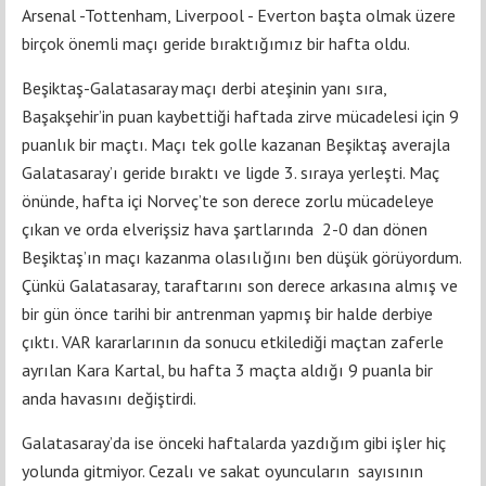
Arsenal -Tottenham, Liverpool - Everton başta olmak üzere
birçok önemli maçı geride bıraktığımız bir hafta oldu.
Beşiktaş-Galatasaray maçı derbi ateşinin yanı sıra,
Başakşehir’in puan kaybettiği haftada zirve mücadelesi için 9
puanlık bir maçtı. Maçı tek golle kazanan Beşiktaş averajla
Galatasaray’ı geride bıraktı ve ligde 3. sıraya yerleşti. Maç
önünde, hafta içi Norveç’te son derece zorlu mücadeleye
çıkan ve orda elverişsiz hava şartlarında 2-0 dan dönen
Beşiktaş’ın maçı kazanma olasılığını ben düşük görüyordum.
Çünkü Galatasaray, taraftarını son derece arkasına almış ve
bir gün önce tarihi bir antrenman yapmış bir halde derbiye
çıktı. VAR kararlarının da sonucu etkilediği maçtan zaferle
ayrılan Kara Kartal, bu hafta 3 maçta aldığı 9 puanla bir
anda havasını değiştirdi.
Galatasaray’da ise önceki haftalarda yazdığım gibi işler hiç
yolunda gitmiyor. Cezalı ve sakat oyuncuların sayısının