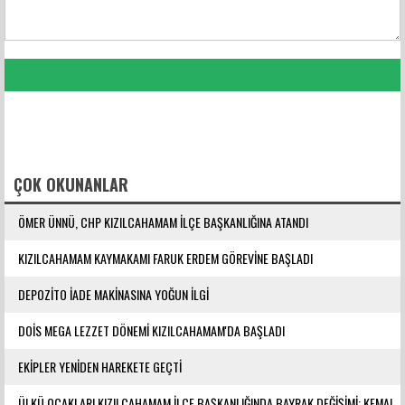
FACEBOOK YORUMLARI
ÇOK OKUNANLAR
ÖMER ÜNNÜ, CHP KIZILCAHAMAM İLÇE BAŞKANLIĞINA ATANDI
KIZILCAHAMAM KAYMAKAMI FARUK ERDEM GÖREVİNE BAŞLADI
DEPOZİTO İADE MAKİNASINA YOĞUN İLGİ
DOİS MEGA LEZZET DÖNEMİ KIZILCAHAMAM'DA BAŞLADI
EKİPLER YENİDEN HAREKETE GEÇTİ
ÜLKÜ OCAKLARI KIZILCAHAMAM İLÇE BAŞKANLIĞINDA BAYRAK DEĞİŞİMİ: KEMAL