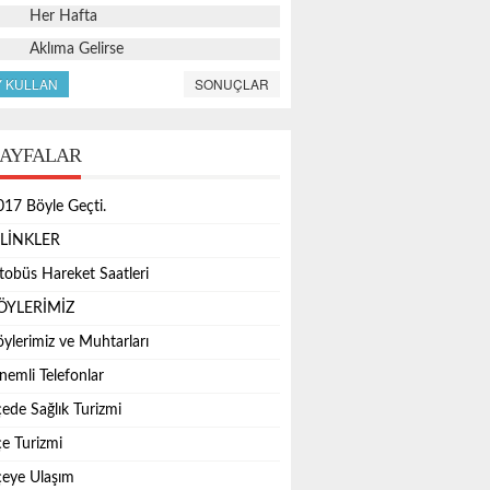
Her Hafta
Aklıma Gelirse
Y KULLAN
SONUÇLAR
AYFALAR
017 Böyle Geçti.
.LİNKLER
tobüs Hareket Saatleri
ÖYLERİMİZ
öylerimiz ve Muhtarları
nemli Telefonlar
çede Sağlık Turizmi
çe Turizmi
lçeye Ulaşım