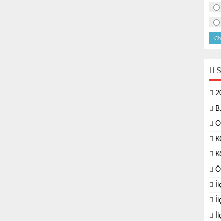
O
S
2
B
O
K
K
Ö
İl
İl
İ