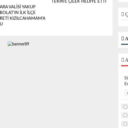
TEKİN’E ÇİLEK HEDİYE ETTİ
ARA VALİSİ YAKUP
OLAT'IN İLK İLÇE
Ç
ARETİ KIZILCAHAMAM'A
U
A
A
S
E