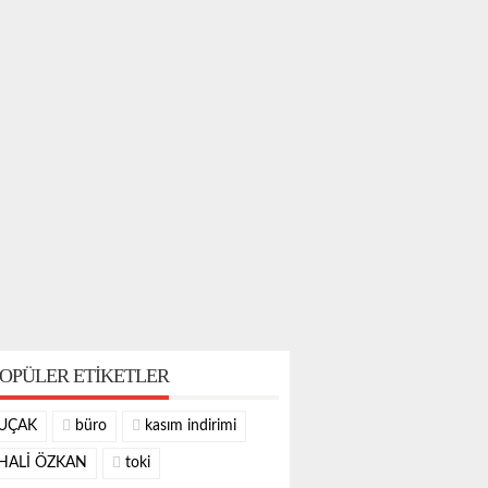
OPÜLER ETIKETLER
UÇAK
büro
kasım indirimi
HALİ ÖZKAN
toki