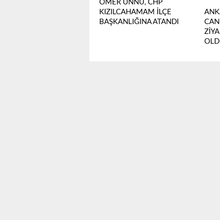
ÖMER ÜNNÜ, CHP
KIZILCAHAMAM İLÇE
ANK
BAŞKANLIĞINA ATANDI
CANB
ZİY
OLD