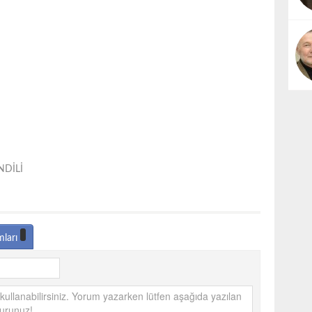
DİLİ
mları