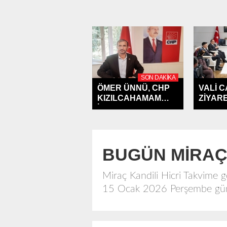
SON DAKIKA
ÖMER ÜNNÜ, CHP
VALİ 
KIZILCAHAMAM
ZİYARE
İLÇE...
KIZILC
BUGÜN MİRAÇ
Miraç Kandili Hicri Takvime g
15 Ocak 2026 Perşembe günü 