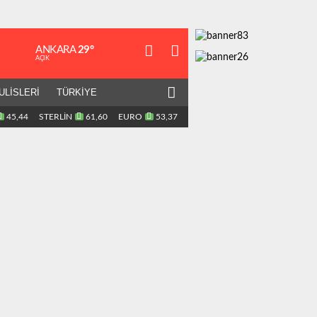
ANKARA
29°
AÇIK
ULİSLERİ
TÜRKİYE
45,44
STERLİN
61,60
EURO
53,37