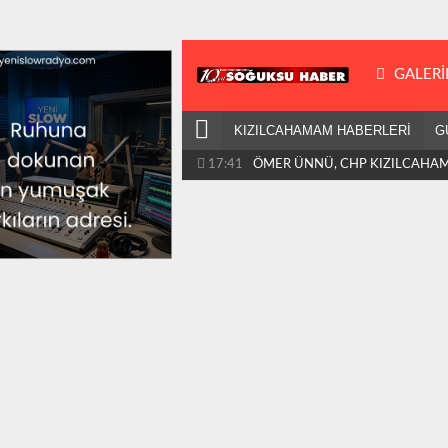
GALERI
KIZILCAHAMAM HABERLERİ
G
17:41
ÖMER ÜNNÜ, CHP KIZILCAHA
BAŞKANLIĞINA ATANDI