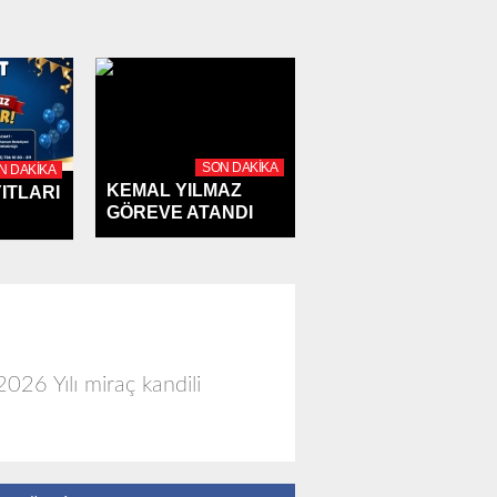
SON DAKIKA
N DAKIKA
KEMAL YILMAZ
ITLARI
GÖREVE ATANDI
026 Yılı miraç kandili