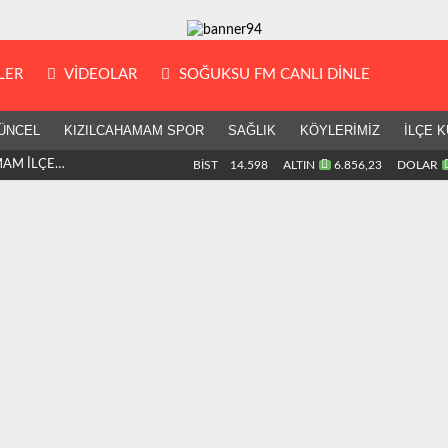
LER
VIDEOLAR
SOĞUKSU FM CANLI DİNLE
ÜNCEL
KIZILCAHAMAM SPOR
SAĞLIK
KÖYLERİMİZ
İLÇE K
MAM İLÇE
BİST
14.598
ALTIN
6.856,23
DOLAR