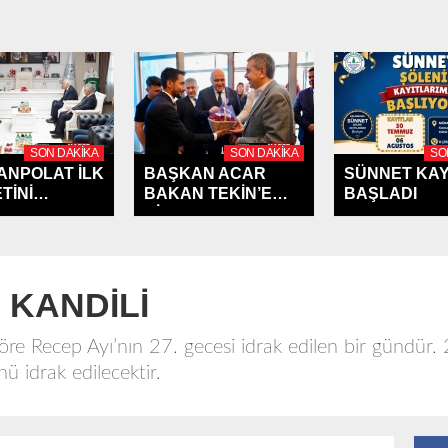
SON DAKIKA
SON DAKIKA
SO
CANPOLAT İLK
BAŞKAN ACAR
SÜNNET KAY
TİNİ
BAKAN TEKİN’E
BAŞLADI
AHAMAM'A...
ÇİLEK...
 KANDİLİ
öre Recep Ayı’nın 27. gecesi idrak edilen bir gündür. 2
idrak edilecektir.