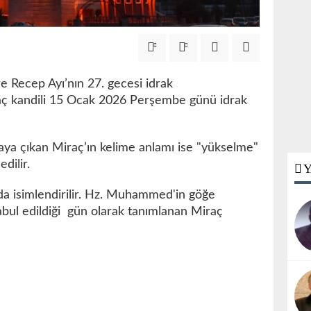
e Recep Ayı’nın 27. gecesi idrak
iraç kandili 15 Ocak 2026 Perşembe günü idrak
ya çıkan Miraç’ın kelime anlamı ise "yükselme"
dilir.
Y
da isimlendirilir. Hz. Muhammed'in göğe
abul edildiği gün olarak tanımlanan Miraç