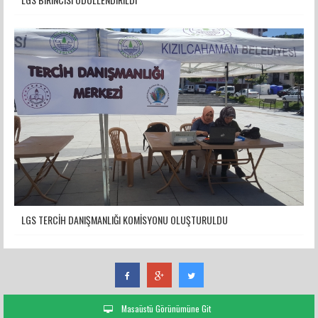
LGS TERCİH DANIŞMANLIĞI KOMİSYONU OLUŞTURULDU
Masaüstü Görünümüne Git