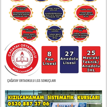
ÇAĞATAY ORTAOKULU LGS SONUÇLARI