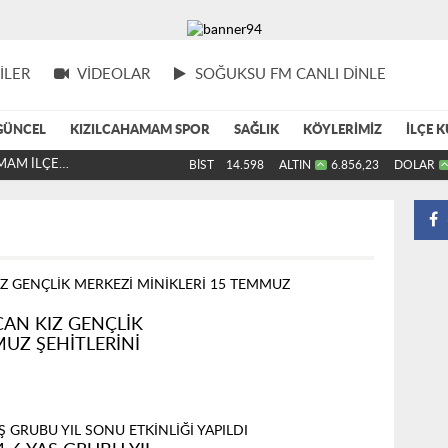
ILER
VIDEOLAR
SOĞUKSU FM CANLI DİNLE
GÜNCEL
KIZILCAHAMAM SPOR
SAĞLIK
KÖYLERİMİZ
İLÇE K
AT'IN İLK İLÇE
BİST
14.598
ALTIN
6.856,23
DOLAR
AN KIZ GENÇLİK
MUZ ŞEHİTLERİNİ