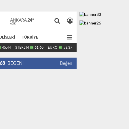
ANKARA
24°
AÇIK
ULİSLERİ
TÜRKİYE
45,44
STERLİN
61,60
EURO
53,37
68
BEĞENİ
Beğen