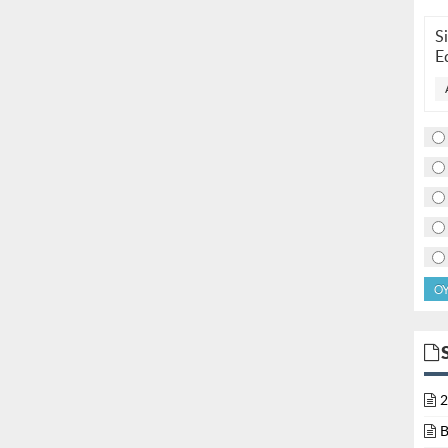
S
E
O
2
B