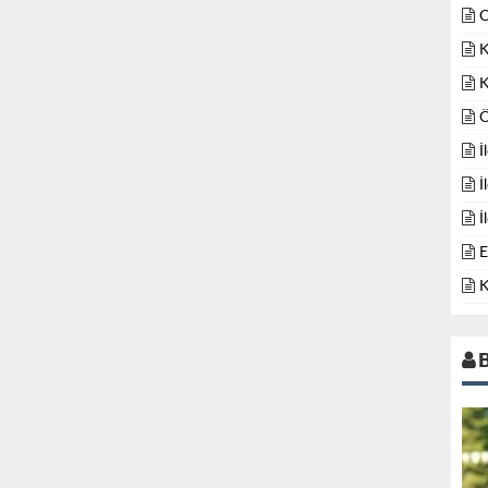
O
K
K
Ö
İ
İ
İ
E
K
B