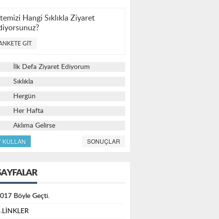
itemizi Hangi Sıklıkla Ziyaret
diyorsunuz?
ANKETE GIT
İlk Defa Ziyaret Ediyorum
Sıklıkla
Hergün
Her Hafta
Aklıma Gelirse
Y KULLAN
SONUÇLAR
SAYFALAR
017 Böyle Geçti.
.LİNKLER