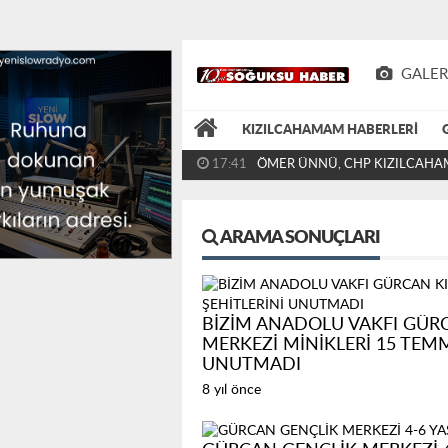
GALER
KIZILCAHAMAM HABERLERİ
13:57
ANKARA VALİSİ YAKUP CANBOL
ZİYARETİ KIZILCAHAMAM'A...
ARAMA SONUÇLARI
BİZİM ANADOLU VAKFI GÜRC
MERKEZİ MİNİKLERİ 15 TEM
UNUTMADI
8 yıl önce