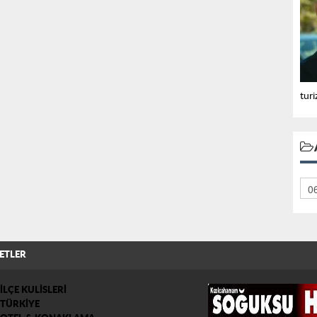
turi
ETLER
İLÇE KULİSLERİ
TÜRKİYE