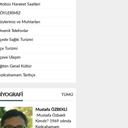
tobüs Hareket Saatleri
ÖYLERİMİZ
öylerimiz ve Muhtarları
nemli Telefonlar
lçede Sağlık Turizmi
lçe Turizmi
lçeye Ulaşım
ğitim Genel Kültür
ızılcahamam Tarihçe
IYOGRAFI
TÜMÜ
Mustafa ÖZBEKLİ
Mustafa Özbekli
Kimdir? 1969 yılında
Kızılcahamam