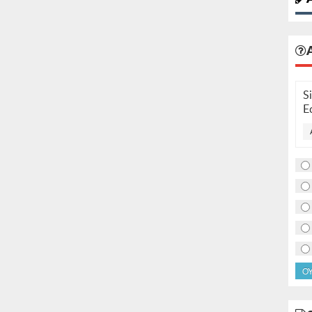
S
E
O