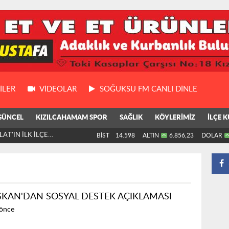
ILER
VIDEOLAR
SOĞUKSU FM CANLI DİNLE
GÜNCEL
KIZILCAHAMAM SPOR
SAĞLIK
KÖYLERİMİZ
İLÇE K
AT'IN İLK İLÇE
BİST
14.598
ALTIN
6.856,23
DOLAR
ŞKAN'DAN SOSYAL DESTEK AÇIKLAMASI
 önce