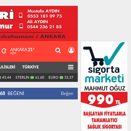
ANKARA
21°
AÇIK
ULİSLERİ
TÜRKİYE
45,44
STERLİN
61,60
EURO
53,37
68
BEĞENİ
Beğen