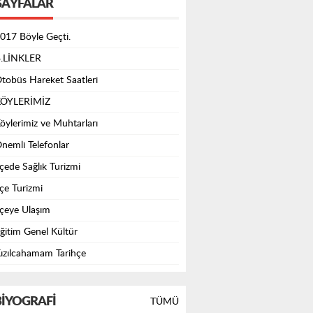
SAYFALAR
017 Böyle Geçti.
.LİNKLER
tobüs Hareket Saatleri
ÖYLERİMİZ
öylerimiz ve Muhtarları
nemli Telefonlar
lçede Sağlık Turizmi
lçe Turizmi
lçeye Ulaşım
ğitim Genel Kültür
ızılcahamam Tarihçe
IYOGRAFI
TÜMÜ