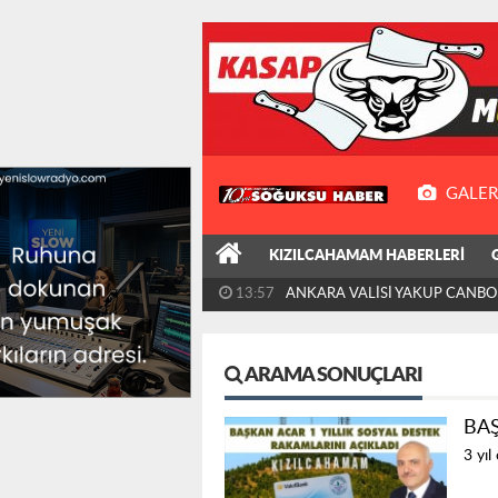
GALER
KIZILCAHAMAM HABERLERİ
13:57
ANKARA VALİSİ YAKUP CANBOL
ZİYARETİ KIZILCAHAMAM'A...
ARAMA SONUÇLARI
BA
3 yıl