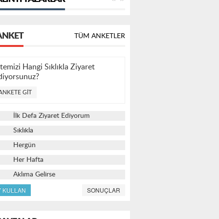
ANKET
TÜM ANKETLER
itemizi Hangi Sıklıkla Ziyaret
diyorsunuz?
ANKETE GIT
İlk Defa Ziyaret Ediyorum
Sıklıkla
Hergün
Her Hafta
Aklıma Gelirse
Y KULLAN
SONUÇLAR