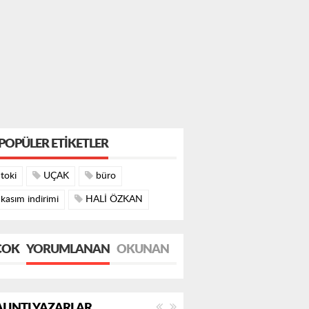
POPÜLER ETIKETLER
toki
UÇAK
büro
kasım indirimi
HALİ ÖZKAN
ÇOK
YORUMLANAN
OKUNAN
LINTI YAZARLAR