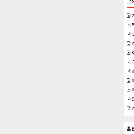
2
B
O
K
K
Ö
İ
İ
İ
E
K
B