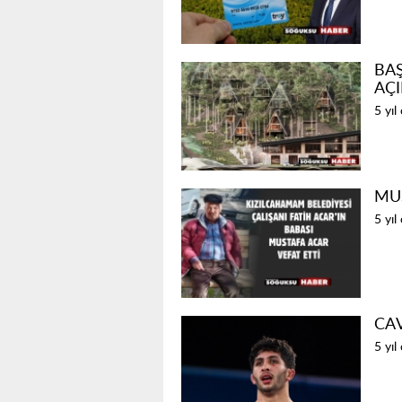
BAŞ
AÇI
5 yıl
MUS
5 yıl
CAV
5 yıl