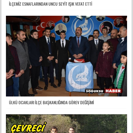
İLÇEMİZ ESNAFLARINDAN UNCU SEYİT IŞIK VEFAT ETTİ
ÜLKÜ OCAKLARI İLÇE BAŞKANLIĞINDA GÖREV DEĞİŞİMİ