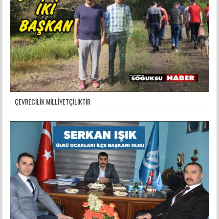
ÇEVRECİLİK MİLLİYETÇİLİKTİR