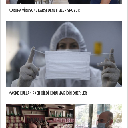
KORONA VİRÜSÜNE KARŞI DENETİMLER SRÜYOR
MASKE KULLANIRKEN CİLDİ KORUMAK İÇİN ÖNERİLER