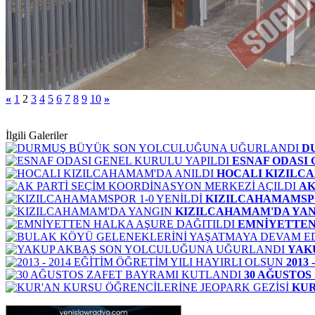
«
1
2
3
4
5
6
7
8
9
10
»
İlgili Galeriler
D
ESNAF ODASI 
HOCALI KIZILC
AK
KIZILCAHAMAMSPO
KIZILCAHAMAM'DA YA
EMNİYETTEN
YAK
2013
30 AĞUSTOS
KUR