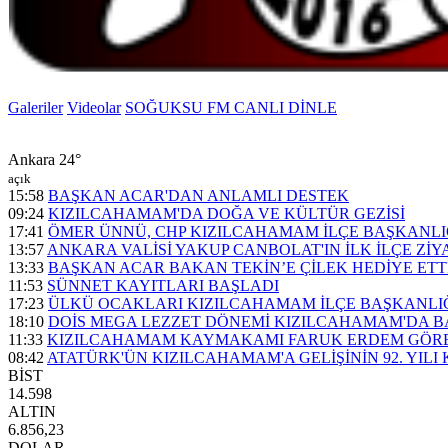
Galeriler
Videolar
SOĞUKSU FM CANLI DİNLE
Ankara
24°
açık
15:58
BAŞKAN ACAR'DAN ANLAMLI DESTEK
09:24
KIZILCAHAMAM'DA DOĞA VE KÜLTÜR GEZİSİ
17:41
ÖMER ÜNNÜ, CHP KIZILCAHAMAM İLÇE BAŞKANLI
13:57
ANKARA VALİSİ YAKUP CANBOLAT'IN İLK İLÇE ZİY
13:33
BAŞKAN ACAR BAKAN TEKİN’E ÇİLEK HEDİYE ETT
11:53
SÜNNET KAYITLARI BAŞLADI
17:23
ÜLKÜ OCAKLARI KIZILCAHAMAM İLÇE BAŞKANLIĞI
18:10
DOİS MEGA LEZZET DÖNEMİ KIZILCAHAMAM'DA B
11:33
KIZILCAHAMAM KAYMAKAMI FARUK ERDEM GÖRE
08:42
ATATÜRK'ÜN KIZILCAHAMAM'A GELİŞİNİN 92. YILI
BİST
14.598
ALTIN
6.856,23
DOLAR