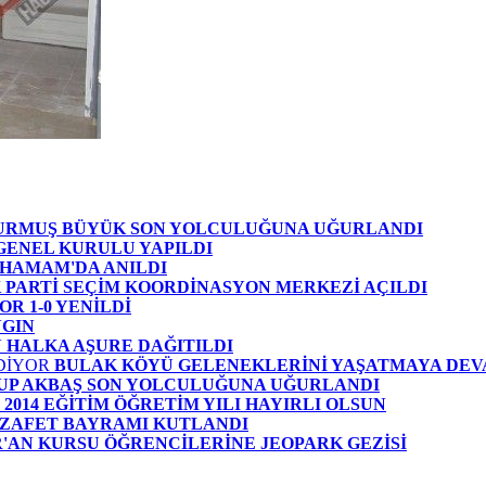
URMUŞ BÜYÜK SON YOLCULUĞUNA UĞURLANDI
GENEL KURULU YAPILDI
AHAMAM'DA ANILDI
 PARTİ SEÇİM KOORDİNASYON MERKEZİ AÇILDI
R 1-0 YENİLDİ
NGIN
 HALKA AŞURE DAĞITILDI
BULAK KÖYÜ GELENEKLERİNİ YAŞATMAYA DEV
UP AKBAŞ SON YOLCULUĞUNA UĞURLANDI
 - 2014 EĞİTİM ÖĞRETİM YILI HAYIRLI OLSUN
 ZAFET BAYRAMI KUTLANDI
'AN KURSU ÖĞRENCİLERİNE JEOPARK GEZİSİ