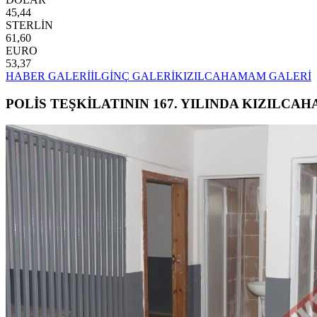
45,44
STERLİN
61,60
EURO
53,37
HABER GALERİ
İLGİNÇ GALERİ
KIZILCAHAMAM GALERİ
POLİS TEŞKİLATININ 167. YILINDA KIZILCA