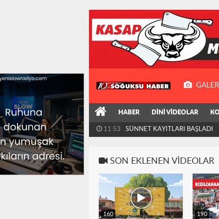
GALER
HABER
DİNİ VİDEOLAR
KO
11:53
SÜNNET KAYITLARI BAŞLADI
SON EKLENEN VIDEOLAR
160
190