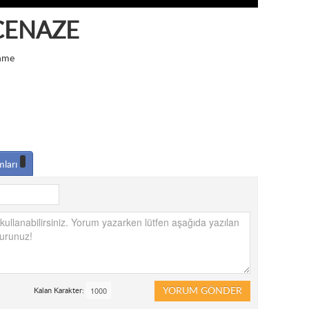
CENAZE
nme
mları
YORUM GÖNDER
Kalan Karakter: