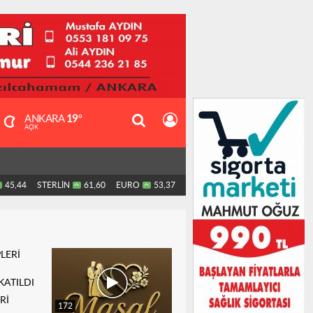
ANKARA
19°
AÇIK
45,44
STERLİN
61,60
EURO
53,37
Rİ
172