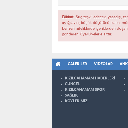
Dikkat!
Suç teşkil edecek, yasadışı, teh
aşağılayıcı, küçük düşürücü, kaba, müst
benzeri niteliklerde içeriklerden doğan 
gönderen Üye/Üyeler’e aittir.
GALERILER
VIDEOLAR
ANK
KIZILCAHAMAM HABERLERİ
GÜNCEL
KIZILCAHAMAM SPOR
SAĞLIK
KÖYLERİMİZ