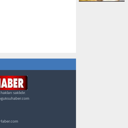
kları saklıdır.
oguksuhaber.com
uHaber.com