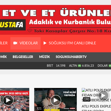
ILER
VIDEOLAR
SOĞUKSU FM CANLI DİNLE
MİK
BELGESELLER
MÜZİK
SOGUKSUHABERTV
BİST
14.598
ALTIN
6.856,23
DOLAR
190
ATLI POLİS EKİPLE
321