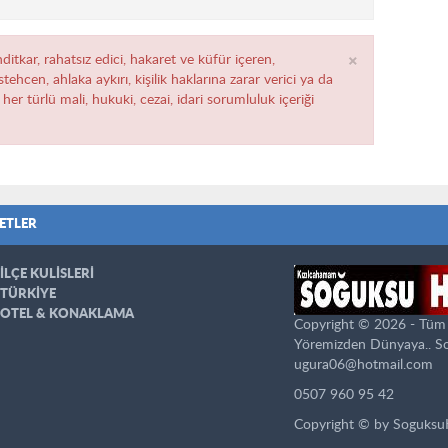
×
ditkar, rahatsız edici, hakaret ve küfür içeren,
ehcen, ahlaka aykırı, kişilik haklarına zarar verici ya da
her türlü mali, hukuki, cezai, idari sorumluluk içeriği
ETLER
İLÇE KULİSLERİ
TÜRKİYE
OTEL & KONAKLAMA
Copyright © 2026 - Tüm ha
Yöremizden Dünyaya.. S
ugura06@hotmail.com
0507 960 95 42
Copyright © by Soguks