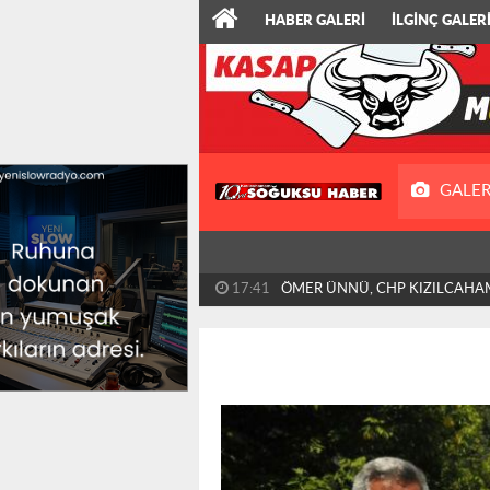
HABER GALERİ
İLGİNÇ GALER
GALER
17:41
ÖMER ÜNNÜ, CHP KIZILCAHA
BAŞKANLIĞINA ATANDI