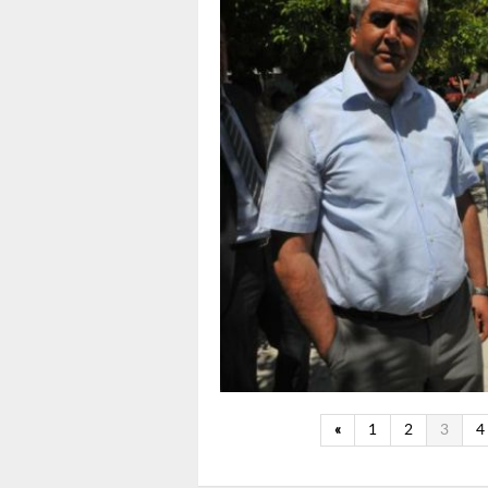
«
1
2
3
4