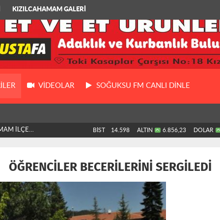
İ
KIZILCAHAMAM GALERİ
ILER
VIDEOLAR
SOĞUKSU FM CANLI DİNLE
MAM İLÇE
BİST
14.598
ALTIN
6.856,23
DOLAR
ÖĞRENCİLER BECERİLERİNİ SERGİLEDİ