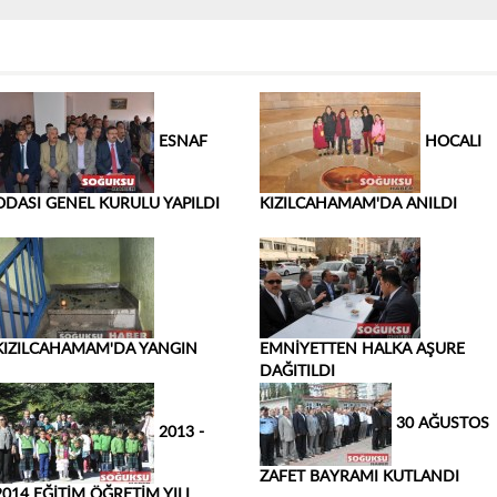
ESNAF
HOCALI
ODASI GENEL KURULU YAPILDI
KIZILCAHAMAM'DA ANILDI
KIZILCAHAMAM'DA YANGIN
EMNİYETTEN HALKA AŞURE
DAĞITILDI
30 AĞUSTOS
2013 -
ZAFET BAYRAMI KUTLANDI
2014 EĞİTİM ÖĞRETİM YILI