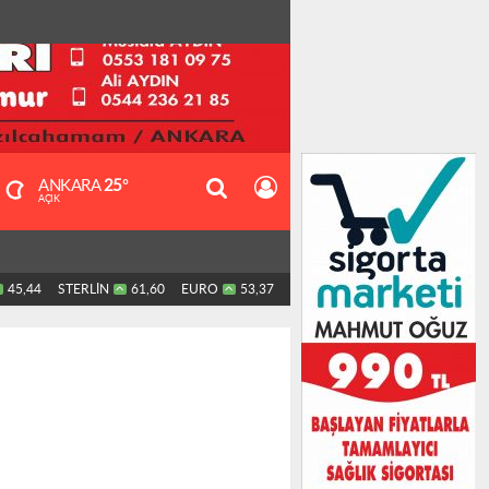
ANKARA
25°
AÇIK
45,44
STERLİN
61,60
EURO
53,37