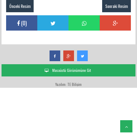
Önceki Resim
Sonraki Resim
(
0
)
Masaüstü Görünümüne Git
Yazılım: TE Bilişim