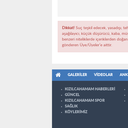
Dikkat!
Suç teşkil edecek, yasadışı, teh
aşağılayıcı, küçük düşürücü, kaba, müst
benzeri niteliklerde içeriklerden doğan 
gönderen Üye/Üyeler’e aittir.
GALERILER
VIDEOLAR
ANK
KIZILCAHAMAM HABERLERİ
GÜNCEL
KIZILCAHAMAM SPOR
SAĞLIK
KÖYLERİMİZ