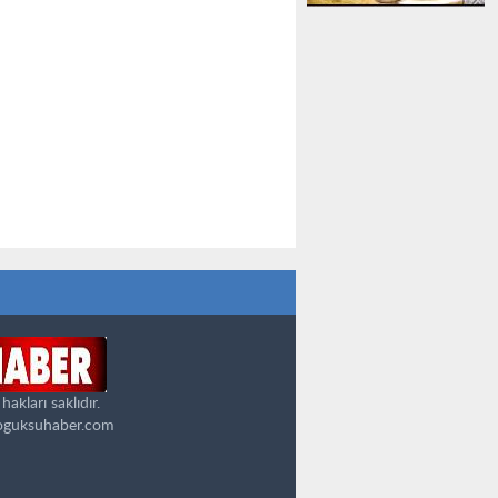
kları saklıdır.
oguksuhaber.com