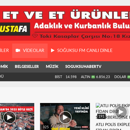
ILER
VIDEOLAR
SOĞUKSU FM CANLI DİNLE
MİK
BELGESELLER
MÜZİK
SOGUKSUHABERTV
DÜ
BİST
14.598
ALTIN
6.856,23
DOLAR
191
ATLI POLİS EKİPLE
325