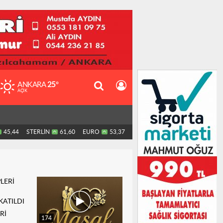
ANKARA
25°
AÇIK
45,44
STERLİN
61,60
EURO
53,37
Rİ
174