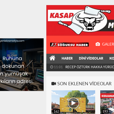
GALER
HABER
DİNİ VİDEOLAR
KO
11:01
RECEP ÖZTÜRK HAKKA YÜRÜ
SON EKLENEN VIDEOLAR
162
193