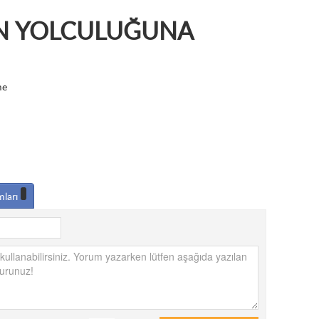
ON YOLCULUĞUNA
me
mları