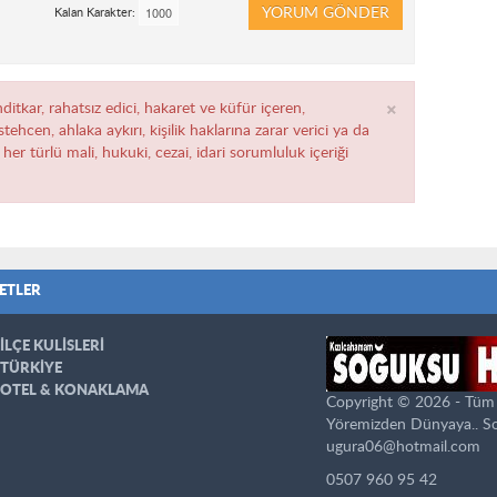
YORUM GÖNDER
Kalan Karakter:
×
ditkar, rahatsız edici, hakaret ve küfür içeren,
ehcen, ahlaka aykırı, kişilik haklarına zarar verici ya da
her türlü mali, hukuki, cezai, idari sorumluluk içeriği
ETLER
İLÇE KULİSLERİ
TÜRKİYE
OTEL & KONAKLAMA
Copyright © 2026 - Tüm ha
Yöremizden Dünyaya.. S
ugura06@hotmail.com
0507 960 95 42