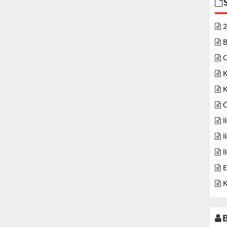
2
B
O
K
K
Ö
İ
İ
İ
E
K
B