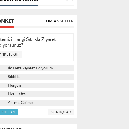
ANKET
TÜM ANKETLER
itemizi Hangi Sıklıkla Ziyaret
diyorsunuz?
ANKETE GIT
İlk Defa Ziyaret Ediyorum
Sıklıkla
Hergün
Her Hafta
Aklıma Gelirse
Y KULLAN
SONUÇLAR