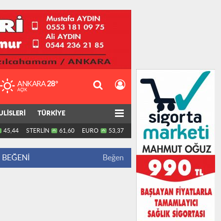
ANKARA
28°
AÇIK
ULİSLERİ
TÜRKİYE
45,44
STERLİN
61,60
EURO
53,37
BEĞENİ
Beğen