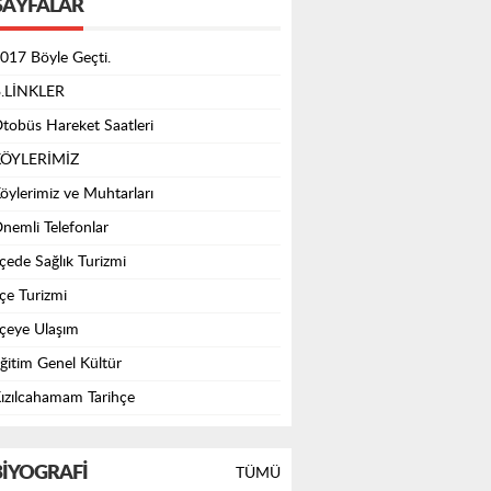
SAYFALAR
017 Böyle Geçti.
.LİNKLER
tobüs Hareket Saatleri
ÖYLERİMİZ
öylerimiz ve Muhtarları
nemli Telefonlar
lçede Sağlık Turizmi
lçe Turizmi
lçeye Ulaşım
ğitim Genel Kültür
ızılcahamam Tarihçe
IYOGRAFI
TÜMÜ