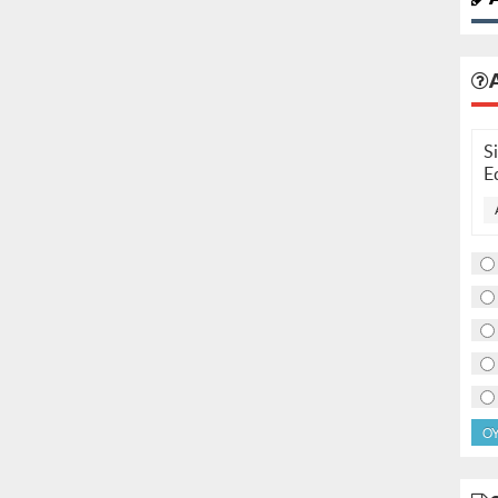
S
E
O