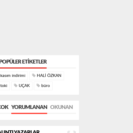
POPÜLER ETIKETLER
kasım indirimi
HALİ ÖZKAN
toki
UÇAK
büro
ÇOK
YORUMLANAN
OKUNAN
LINTI YAZARLAR