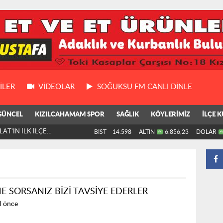
ILER
VIDEOLAR
SOĞUKSU FM CANLI DİNLE
GÜNCEL
KIZILCAHAMAM SPOR
SAĞLIK
KÖYLERİMİZ
İLÇE K
AT'IN İLK İLÇE
BİST
14.598
ALTIN
6.856,23
DOLAR
E SORSANIZ BİZİ TAVSİYE EDERLER
ıl önce