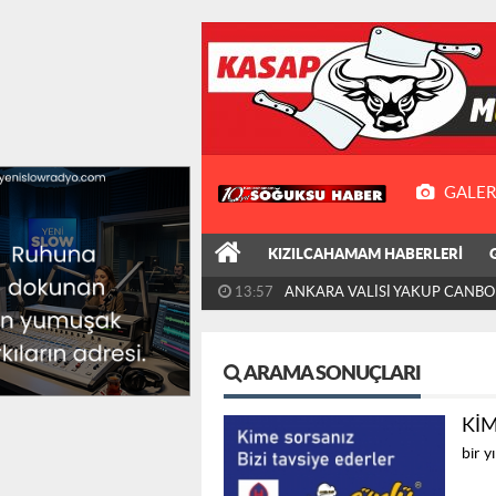
GALER
KIZILCAHAMAM HABERLERİ
13:57
ANKARA VALİSİ YAKUP CANBOL
ZİYARETİ KIZILCAHAMAM'A...
ARAMA SONUÇLARI
KİM
bir y