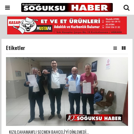
Etiketler
KIZILCAHAMAM'LI SEÇMEN BAHÇELİ'Yİ DİNLEMEDİ...