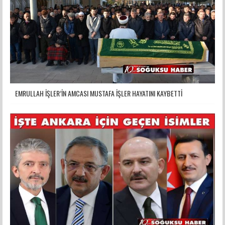
EMRULLAH İŞLER’İN AMCASI MUSTAFA İŞLER HAYATINI KAYBETTİ