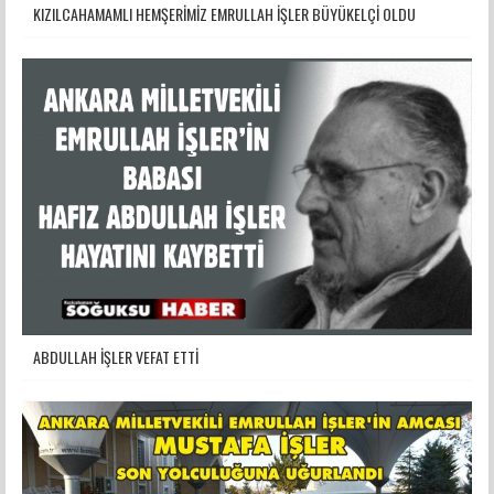
KIZILCAHAMAMLI HEMŞERİMİZ EMRULLAH İŞLER BÜYÜKELÇİ OLDU
ABDULLAH İŞLER VEFAT ETTİ