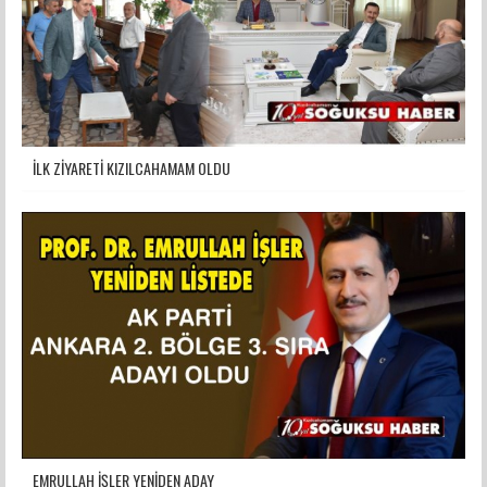
İLK ZİYARETİ KIZILCAHAMAM OLDU
EMRULLAH İŞLER YENİDEN ADAY